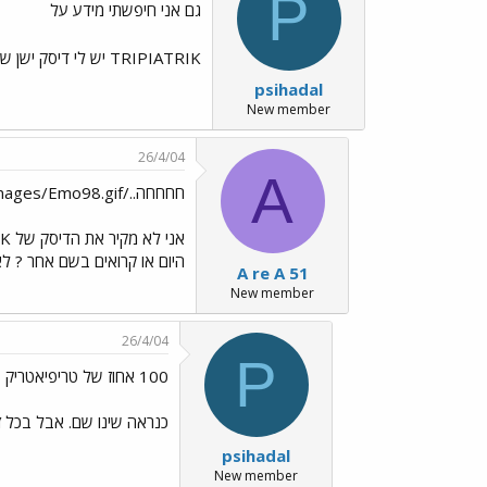
P
גם אני חיפשתי מידע על
TRIPIATRIK יש לי דיסק ישן שלהם ממש טוב. לא מצעתי כלום נעלמו כנראה הגיעו לכפר נפגעי הודו
psihadal
New member
26/4/04
A
חחחחה../images/Emo98.gif
היום או קרואים בשם אחר ? ל
A re A 51
New member
26/4/04
P
100 אחוז של טריפיאטריק
כנראה שינו שם. אבל בכל 
psihadal
New member