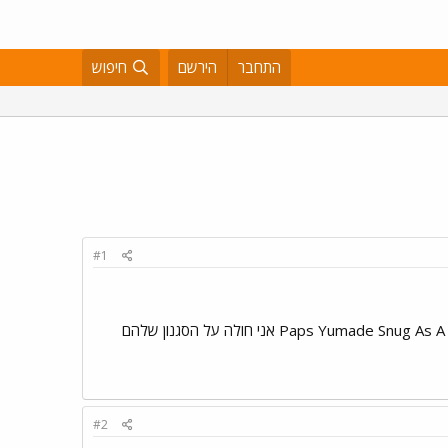
התחבר
הירשם
חיפוש
#1
עשיתי סקירה במוזיקה שיש לי ופתאום התנגנו כמה שמות שכבר מזמן לא יצא להם משהו Paps Yumade Snug As A Bug Tripiatrik Magus אני חולה על הסגנון שלהם
#2