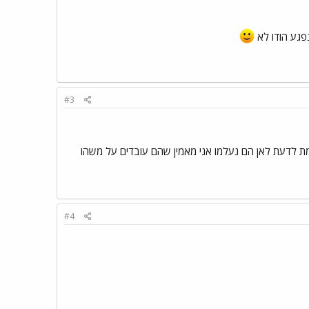
פגע הודו לא
#3
 אולי את טועה והתכוונתה לדיסק של YuMade ? בכל מקרה אני מת לדעת לאן הם נעלמו אני מאמין שהם עובדים על משהו
#4