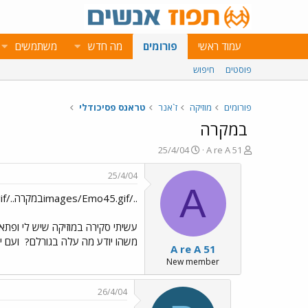
עמוד ראשי
פורומים
מה חדש
משתמשים
פוסטים
חיפוש
פורומים
מוזיקה
ז`אנר
טראנס פסיכודלי
במקרה
פ
פ
25/4/04
A re A 51
ו
ו
ת
ר
25/4/04
ח
ס
A
../images/Emo45.gifבמקרה../images/Emo153.gif
ה
ם
נ
ב
ו
ת
ש
א
משהו יודע מה עלה בגורלם?
ועם י
A re A 51
א
ר
י
New member
ך
26/4/04