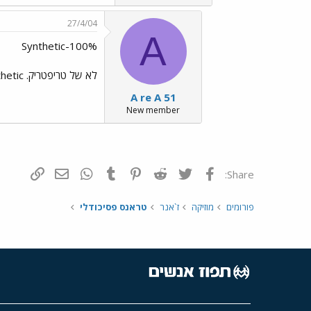
27/4/04
A
Synthetic-100%
לא של טריפטריק. Synthetic זה פרויקט של דדו (דדראה) אבל לא טריפטריק
A re A 51
New member
פייסבוק
Twitter
Reddit
Pinterest
Tumblr
WhatsApp
דואר אלקטרונ
הוסף קי
Share:
פורומים
מוזיקה
ז`אנר
טראנס פסיכודלי