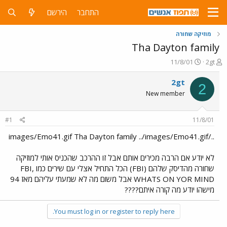
התחבר
הירשם
מוזיקה שחורה
Tha Dayton family
פ
פ
11/8/01
2gt
ו
ו
ת
ר
2gt
2
ח
ס
New member
ה
ם
נ
ב
ו
ת
#1
11/8/01
ש
א
א
ר
../images/Emo41.gif Tha Dayton family ../images/Emo41.gif
י
ך
לא יודע אם הרבה מכירים אותם אבל זו ההרכב שהכניס אותי למוזיקה
שחורה מהדיסק שלהם (FBI) הכל התחיל אצלי עם שירים כמו FBI,
WHATS ON YOR MIND אבל משום מה לא שמעתי עליהם מאז 94
מישהו יודע מה קורה איתם????
You must log in or register to reply here.