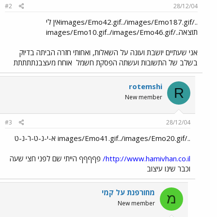
#2
28/12/04
../images/Emo42.gif../images/Emo187.gifאין לי
תוצאה../images/Emo10.gif../images/Emo46.gif
אני שעתיים יושבת ועונה על השאלות, ואחותי חזרה הביתה בדיוק
בשלב של התשובות ועשתה הפסקת חשמל
אוחח מעצבנתתתתת
rotemshi
R
New member
#3
28/12/04
../images/Emo41.gif../images/Emo20.gif א-י-נ-ט-ר-נ-ט
http://www.hamivhan.co.il/
פףףףף הייתי שם לפני חצי שעה
וכבר שינו עיצוב
מחורפנת על קמי
מ
New member