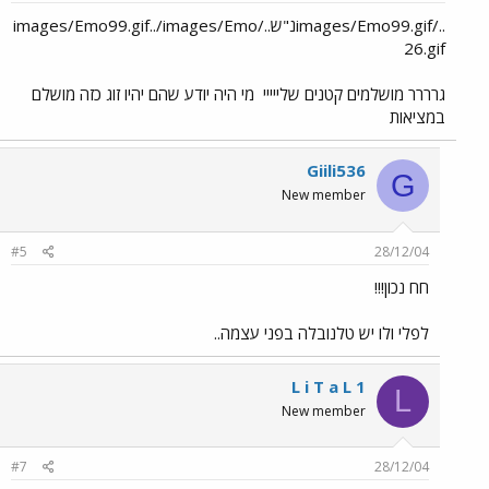
../images/Emo99.gifנ"ש../images/Emo99.gif../images/Emo
26.gif
גרררר מושלמים קטנים שלייייי
מי היה יודע שהם יהיו זוג כזה מושלם
במציאות
Giili536
G
New member
#5
28/12/04
חח נכון!!!
לפלי ולו יש טלנובלה בפני עצמה..
L i T a L 1
L
New member
#7
28/12/04