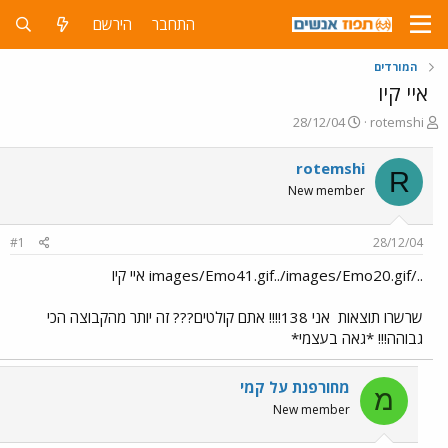
התחבר
הירשם
המורדים
איי קיו
פ
פ
28/12/04
rotemshi
ו
ו
ת
ר
rotemshi
R
ח
ס
New member
ה
ם
נ
ב
ו
ת
#1
28/12/04
ש
א
א
ר
../images/Emo41.gif../images/Emo20.gif איי קיו
י
ך
שרשרו תוצאות
אני 138!!!! אתם קולטים??? זה יותר מהקבוצה הכי
גבוהה!!! *גאה בעצמי*
מחורפנת על קמי
מ
New member