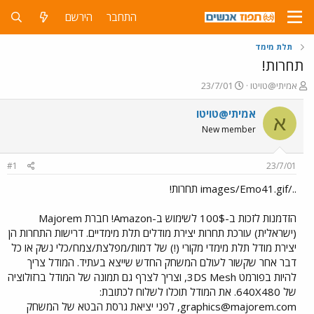
התחבר
הירשם
תלת מימד
תחרות!
פ
פ
אמיתי@טויטו
23/7/01
ו
ו
ת
ר
אמיתי@טויטו
א
ח
ס
New member
ה
ם
נ
ב
ו
ת
#1
23/7/01
ש
א
א
ר
../images/Emo41.gif תחרות!
י
ך
הזדמנות לזכות ב-100$ לשימוש ב-Amazon! חברת Majorem
(ישראלית) עורכת תחרות יצירת מודלים תלת מימדיים. דרישות התחרות הן
יצירת מודל תלת מימדי מקורי (!) של דמות/מפלצת/צמח/כלי נשק או כל
דבר אחר שקשור לעולם המשחק החדש שייצא בעתיד. המודל צריך
להיות בפורמט 3DS Mesh, וצריך לצרף גם תמונה של המודל ברזולוציה
של 640X480. את המודל תוכלו לשלוח לכתובת:
graphics@majorem.com
, לפני יציאת גרסת הבטא של המשחק