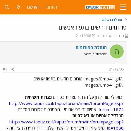
התחבר
הירשם
אורלנדו בלום
פורומים חדשים בתפוז אנשים
פ
פ
הנהלת הפורומים
21/12/06
ו
ו
ת
ר
הנהלת הפורומים
ה
ח
ס
Administrator
ה
ם
נ
ב
ו
ת
#1
21/12/06
ש
א
א
ר
../images/Emo41.gif פורומים חדשים בתפוז אנשים
י
../images/Emo41.gif
ך
בואו ללמוד ולדון על הדת הנוצרית בפורום
נצרות משיחית
http://www.tapuz.co.il/tapuzforum/main/forumPage.asp?
forum=1674
אחיות זה הכי אחותי - מצטרפים לפורום הסדרה
המדליקה
אחיות או לא להיות
http://www.tapuz.co.il/tapuzforum/main/forumpage.asp?
id=1688
מ"משחק החיים" ועד ל"השיר שלנו" ודרך קריירה מצליחה -