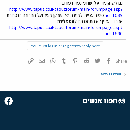
גם לשחקנית
יעל שרוני
נפתח פורום
http://www.tapuz.co.il/tapuzforum/main/forumpage.asp?
id=1689
סיפור עלייתו לצמרת של שחקן צעיר ועל החבורה הנסחבת
אחריו - עדיין לא התמכרתם ל
הפמליה
?
http://www.tapuz.co.il/tapuzforum/main/forumpage.asp?
id=1690
You must log in or register to reply here.
פייסבוק
Twitter
Reddit
Pinterest
Tumblr
WhatsApp
דואר אלקטרוני
הוסף קישור
Share:
אורלנדו בלום