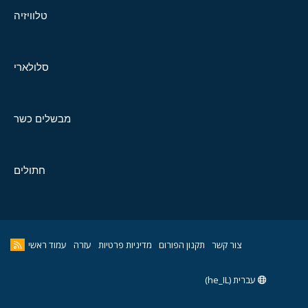
טלוויזיה
סלולארי
מבשלים כשר
חתולים
צור קשר
תקנון הפורום
מדיניות פרטיות
עזרה
עמוד ראשי
עברית (he_IL)