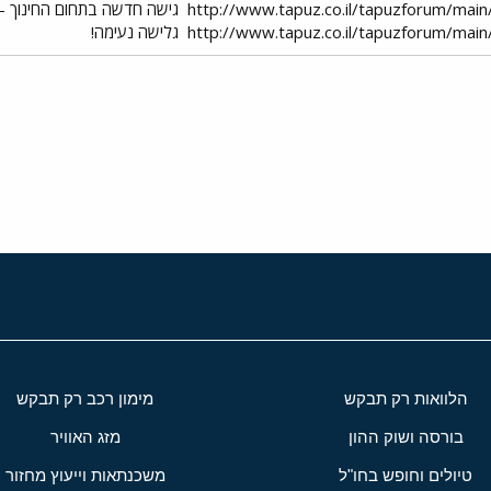
http://www.tapuz.co.il/tapuzforum/ma
גישה חדשה בתחום החינוך - 
http://www.tapuz.co.il/tapuzforum/ma
גלישה נעימה!
י
שור
הלוואות רק תבקש
מימון רכב רק תבקש
בורסה ושוק ההון
מזג האוויר
טיולים וחופש בחו"ל
משכנתאות וייעוץ מחזור