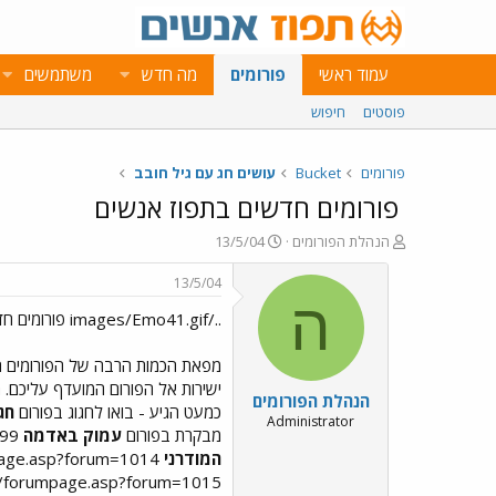
עמוד ראשי
פורומים
מה חדש
משתמשים
פוסטים
חיפוש
פורומים
Bucket
עושים חג עם גיל חובב
פורומים חדשים בתפוז אנשים
פ
פ
הנהלת הפורומים
13/5/04
ו
ו
ת
ר
13/5/04
ח
ס
ה
../images/Emo41.gif פורומים חדשים בתפוז אנשים ../images/Emo41.gif
ה
ם
נ
ב
ו
ת
מפאת הכמות הרבה של הפורומים הח
ש
א
ישירות אל הפורום המועדף עליכם. 
הנהלת הפורומים
א
ר
כמעט הגיע - בואו לחגוג בפורום
חג
י
Administrator
מבקרת בפורום
עמוק באדמה
http://www.tapuz.co.il/tapuzforum/main/forumpage.asp?forum=999
ך
המודרני
http://www.tapuz.co.il/tapuzforum/main/forumpage.asp?forum=1014
in/forumpage.asp?forum=1015