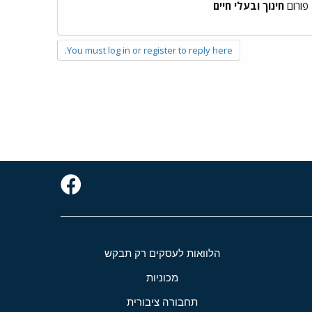
פורום
חינוך ובעלי חיים
You must log in or register to reply here.
הלוואות לעסקים רק תבקש
מכוניות
תחבורה ציבורית