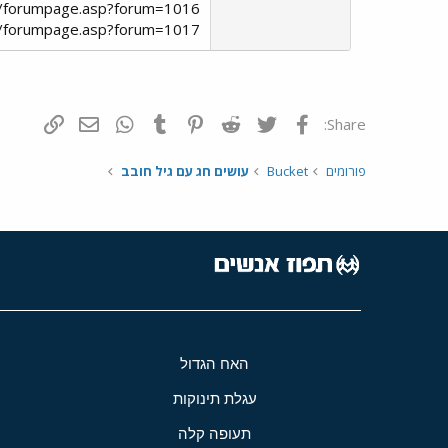
in/forumpage.asp?forum=1016
in/forumpage.asp?forum=1017
פייסבוק
Twitter
Reddit
Pinterest
Tumblr
WhatsApp
דואר אלקטרונ
הוסף קי
Share:
פורומים
Bucket
עושים חג עם גיל חובב
האח הגדול
עגלת תינוקות
תעופה קלה