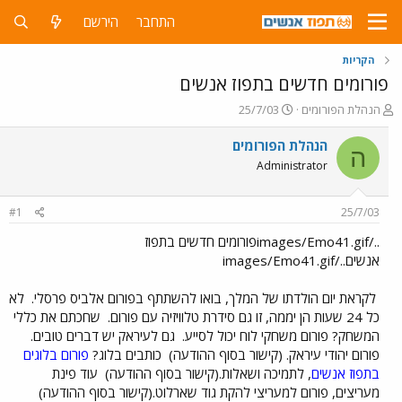
התחבר
הירשם
הקריות
פורומים חדשים בתפוז אנשים
פ
פ
הנהלת הפורומים
25/7/03
ו
ו
ת
ר
הנהלת הפורומים
ה
ח
ס
Administrator
ה
ם
נ
ב
ו
ת
#1
25/7/03
ש
א
א
ר
../images/Emo41.gifפורומים חדשים בתפוז
י
אנשים../images/Emo41.gif
ך
לקראת יום הולדתו של המלך, בואו להשתתף בפורום אלביס פרסלי.
לא
כל 24 שעות הן יממה, זו גם סידרת טלוויזיה עם פורום.
שחכתם את כללי
המשחק? פורום משחקי לוח יכול לסייע.
גם לעיראק יש דברים טובים.
פורום יהודי עיראק. (קישור בסוף ההודעה)
כותבים בלוג?
פורום בלוגים
בתפוז אנשים
, לתמיכה ושאלות.(קישור בסוף ההודעה)
עוד פינת
מעריצים, פורום למעריצי להקת גוד שארלוט.(קישור בסוף ההודעה)