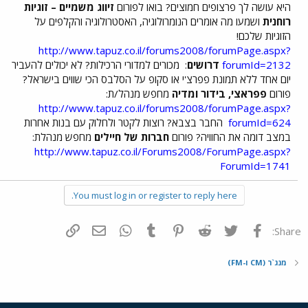
היא עושה לך פרצופים חמוצים? בואו לפורום
זיווג משמיים – זוגיות
רוחנית
ושמעו מה אומרים הנומרולוגיה, האסטרולוגיה והקלפים על
הזוגיות שלכם!
http://www.tapuz.co.il/forums2008/forumPage.aspx?
forumId=2132
דרושים
:
מכורים למדורי הרכילות? לא יכולים להעביר
יום אחד ללא תמונת פפרצ'י או סקופ על הסלבס הכי שווים בישראל?
פורום
פפראצי, בידור ומדיה
מחפש מנהל/ת:
http://www.tapuz.co.il/forums2008/forumPage.aspx?
forumId=624
החבר בצבא? רוצות לקטר ולחלוק עם בנות אחרות
במצב דומה את החוויה? פורום
חברות של חיילים
מחפש מנהלת:
http://www.tapuz.co.il/Forums2008/ForumPage.aspx?
ForumId=1741
You must log in or register to reply here.
פייסבוק
Twitter
Reddit
Pinterest
Tumblr
WhatsApp
דואר אלקטרוני
הוסף קישור
Share:
מנג`ר (CM ו-FM)