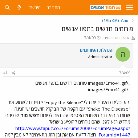
התחבר
הירשם
מנג`ר (CM ו-FM)
פורומים חדשים בתפוז אנשים
פ
פ
הנהלת הפורומים
7/4/09
ו
ו
ת
ר
הנהלת הפורומים
ה
ח
ס
Administrator
ה
ם
נ
ב
ו
ת
#1
7/4/09
ש
א
א
ר
../images/Emo41.gif פורומים חדשים בתפוז אנשים
י
../images/Emo41.gif
ך
לא יכולים להעביר יום בלי "Enjoy the Silence"? חייבים לשמוע את
"Shake The Disease" עם הקפה של הבוקר? חושבים ש"חגיגה
שחורה" היא דבר משמח? הצטרפו עוד היום לפורום
דפש מוד
שנפתח
מחדש רגע לפני שהם נוחתים להופיע בישראל
http://www.tapuz.co.il/Forums2008/ForumPage.aspx?
ForumId=1447
רוצה לדעת אם את ובן הזוג מתאימים? לא מבין למה