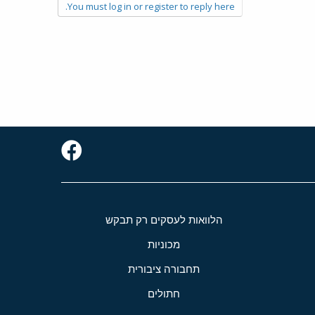
You must log in or register to reply here.
הלוואות לעסקים רק תבקש
מכוניות
תחבורה ציבורית
חתולים