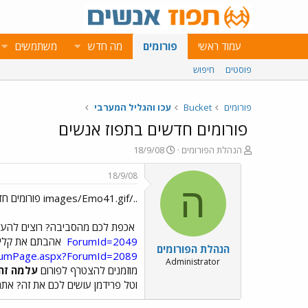
עמוד ראשי
פורומים
מה חדש
משתמשים
פוסטים
חיפוש
פורומים
Bucket
עכו והגליל המערבי
פורומים חדשים בתפוז אנשים
פ
פ
הנהלת הפורומים
18/9/08
ו
ו
ת
ר
18/9/08
ח
ס
ה
../images/Emo41.gif פורומים חדשים בתפוז אנשים ../images/Emo41.gif
ה
ם
נ
ב
ו
ת
אכפת לכם מהסביבה? רוצים להעלות
ש
א
ForumId=2049
אהבתם את קלי, 
הנהלת הפורומים
א
ר
orumPage.aspx?ForumId=2089
י
Administrator
מוזמנים להצטרף לפורום
עלמה זה
ך
וטל פרידמן עושים לכם את זה? אתם