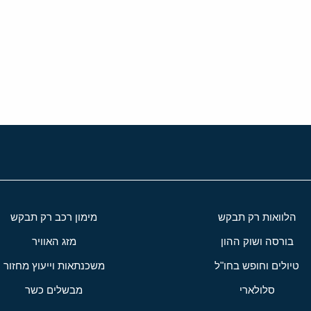
י
שור
הלוואות רק תבקש
מימון רכב רק תבקש
בורסה ושוק ההון
מזג האוויר
טיולים וחופש בחו"ל
משכנתאות וייעוץ מחזור
סלולארי
מבשלים כשר