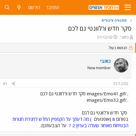
התחבר
הירשם
תחבורה ציבורית
סקר חדש ורלוונטי גם לכם
פ
פ
כRובי
31/12/02
ו
ו
ת
ר
הנושא נעול.
ח
ס
ה
ם
כRובי
נ
ב
New member
ו
ת
ש
א
א
ר
#1
31/12/02
י
ך
../images/Emo41.gif סקר חדש ורלוונטי גם לכם
../images/Emo32.gif
סקר חדש ורלוונטי גם לכם
בפורום
8
(אופנועים
)
מה דעתך על הקמפיין החדש לחגירת חגורות
הבטיחות מאחור שעלה בערוץ 2 ?
על הצבעתכם..