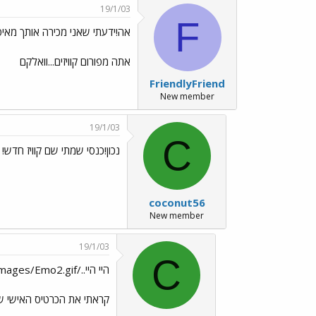
19/1/03
F
אה!ידעתי שאני מכירה אותך מאי
אתה מפורום קוויזים...וואלקם
FriendlyFriend
New member
19/1/03
C
נכון!כנסי שמתי שם קוויז חדש!
coconut56
New member
19/1/03
C
היי היי../images/Emo2.gif כנס/י
קראתי את הכרטיס האישי של