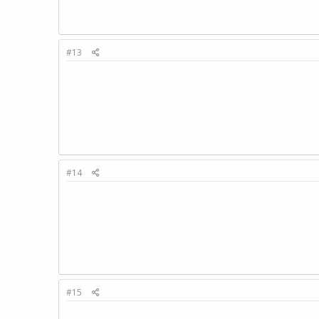
#13
#14
#15