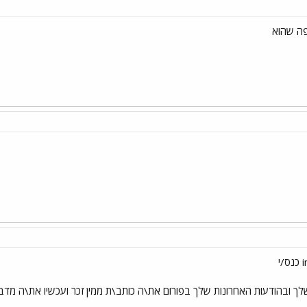
פה שהוא
ך ובהודעות האחרונות שלך בפורום את\ה כותב\ת ממין זכר ועכשיו את\ה מדב