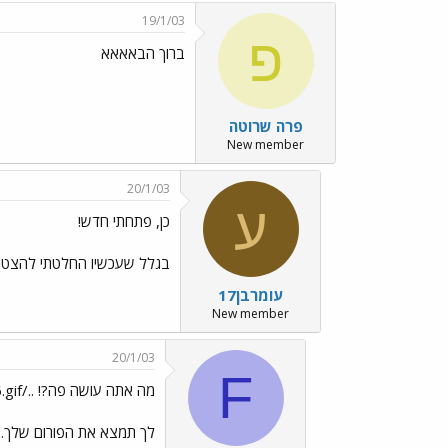
19/1/03
פ
ברוך הבאאאא
פרה שרוטה
New member
20/1/03
ע
כן, פתחתי חדש!
בגלל שעכשיו החלטתי להצטרף
עומרבן17
New member
20/1/03
F
מה אתה עושה פה?! ../images/Emo12.gif../images/Emo46.gif
לך תמצא את הפורום שלך....