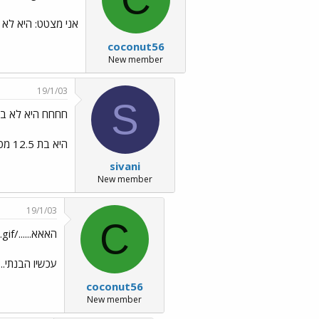
אני מצטט: היא לא מאמינה לי שאני בן 17 אז אל תס
coconut56
New member
19/1/03
S
חחחח היא לא באמ
היא בת 12.5 מטורונטו, והיא מנסה נואשות לעבוד עלי שהיא עומר בן 17,אבל פשוט לא הולך לה
sivani
New member
19/1/03
C
האאא....../images/Emo6.gif
עכשיו הבנתי....
coconut56
New member