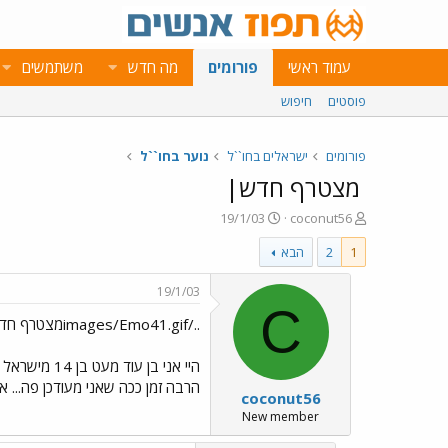
עמוד ראשי
פורומים
מה חדש
משתמשים
פוסטים
חיפוש
פורומים
ישראלים בחו``ל
נוער בחו``ל
מצטרף חדש|
פ
פ
19/1/03
coconut56
ו
ו
1
2
הבא
ת
ר
ח
ס
ה
ם
19/1/03
נ
ב
C
../images/Emo41.gifמצטרף חדש|../images/Emo41.gif
ו
ת
ש
א
א
ר
היי אני בן עוד מעט בן 14 מישראל
י
הרבה זמן ככה שאני מעודכן פה... אז
coconut56
ך
New member