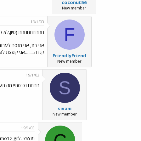
coconut56
New member
19/1/03
F
חחחחחחחחח (סיון,לא לה
קנדה..........אני קופצת ל
FriendlyFriend
New member
19/1/03
S
חחחח נכנסתי! מה תעשי לי? ../gif
sivani
New member
19/1/03
C
מה?!?!../images/Emo12.gif