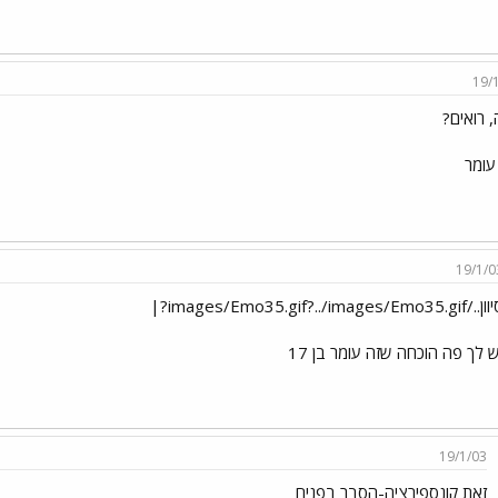
19/
 רואים?
עומר
19/1/0
/images/Emo35.gif?../images/Emo35.gif?|
ש לך פה הוכחה שזה עומר בן 17
19/1/03
זאת קונספירציה-הסבר בפנים