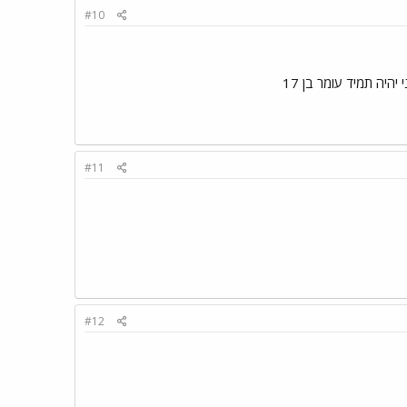
#10
#11
#12