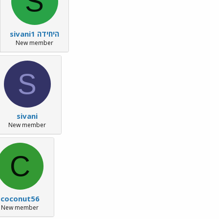
S
sivani1 היחידה
New member
S
sivani
New member
C
coconut56
New member