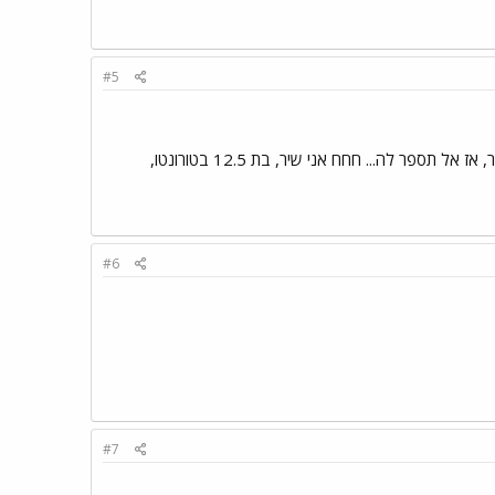
#5
אני בת, אני מנסה לעבוד על סיווני (מנהלת הפורום) היא לא מאמינה לי שאני בן 17 והשם שלי הוא עומר, אז אל תספר לה... חחח אני שיר, בת 12.5 בטורונטו,
#6
#7