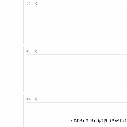
#2
#3
#4
ר\ת אליי במין נקבה אז מה את\ה?