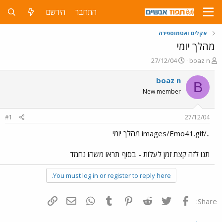
התחבר
הירשם
אקלים ואטמוספירה
מהלך יומי
פ
פ
27/12/04
boaz n
ו
ו
ת
ר
boaz n
B
ח
ס
New member
ה
ם
נ
ב
ו
ת
#1
27/12/04
ש
א
א
ר
../images/Emo41.gif מהלך יומי
י
ך
תנו לזה קצת זמן לעלות - בסוף תראו משהו נחמד
You must log in or register to reply here.
פייסבוק
Twitter
Reddit
Pinterest
Tumblr
WhatsApp
דואר אלקטרוני
הוסף קישור
Share: