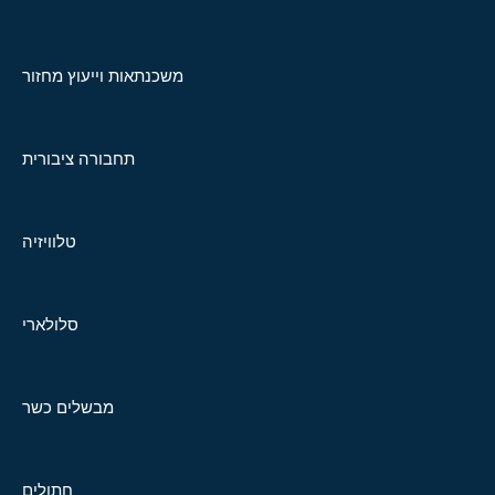
משכנתאות וייעוץ מחזור
תחבורה ציבורית
טלוויזיה
סלולארי
מבשלים כשר
חתולים