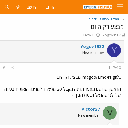
התחבר
הירשם
מפקד צבאות וגינדיס
מבצע רק היום
פ
פ
14/9/10
Yogev1982
ו
ו
ת
ר
Yogev1982
Y
ח
ס
New member
ה
ם
נ
ב
ו
ת
#1
14/9/10
ש
א
א
ר
../images/Emo41.gif מבצע רק היום
י
ך
הראשון שרושם מספר מדינה מקבל 20 מליארד למדינה הזאת (הבטחה
שלי למישהו אל תנסו להבין
)
victor27
V
New member