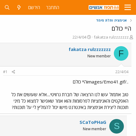
התחבר
הירשם
אנימציה ותלת מימד
היי כולם
פ
פ
22/4/04
fakatza rulzzzzzzz
ו
ו
ת
ר
fakatza rulzzzzzzz
F
ח
ס
New member
ה
ם
נ
ב
ו
ת
#1
22/4/04
ש
א
א
ר
../images/Emo41.gifהיי כולם
י
ך
טוב אתמול עשו לנו הרצאה של חברת גרוויטי....אלא שעושים את כל
האפקטים והאנימציות לפרסומות והוא אמר שאפשר למצוא כל מיני
תוכנות ליצירת אנימציות באינטרנט מישו יכול להמליץ לי על תוכנות?
SCaToPHaG
S
New member