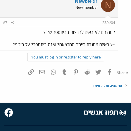
Newbie 91
N
New member
#7
23/4/04
למה הם לא באים להרצות בביתספר שלי?
=\ באיזה מסגרת הייתה ההרצאה? ואיזה ביתספר? על תיכוני?
You must log in or register to reply here.
פייסבוק
Twitter
Reddit
Pinterest
Tumblr
WhatsApp
דואר אלקטרוני
הוסף קישור
Share:
אנימציה ותלת מימד