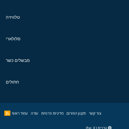
טלוויזיה
סלולארי
מבשלים כשר
חתולים
צור קשר
תקנון הפורום
מדיניות פרטיות
עזרה
עמוד ראשי
עברית (he_IL)