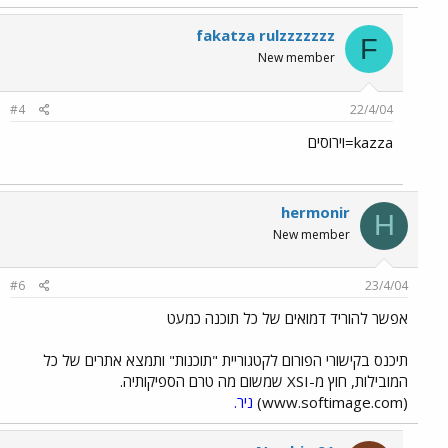
fakatza rulzzzzzzz
F
New member
#4
22/4/04
kazza=וירוסים
hermonir
H
New member
#6
23/4/04
אפשר להוריד דמואים של כל תוכנה כמעט
תיכנס בקישורי הפורום לקטגוריית "תוכנות" ותמצא אתרים של כל
המובילות, חוץ מ-XSI שמשום מה טרם הספיקותיה.
(www.softimage.com)
ניר.