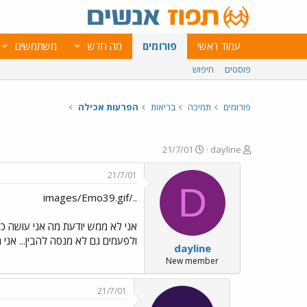
עמוד ראשי
פורומים
מה חדש
משתמשים
פוסטים
חיפוש
פורומים
תמיכה
בריאות
הפרעות אכילה
פ
פ
21/7/01
dayline
ו
ו
ת
ר
21/7/01
ח
ס
D
../images/Emo39.gif
ה
ם
נ
ב
ו
ת
אני לא ממש יודעת מה אני עושה כא
ש
א
ולפעמים גם לא מנסה להבין... אני
dayline
א
ר
י
New member
ך
21/7/01