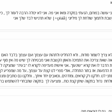
עושה בפורום, הגעתי במקרה ומאז אני פה. אני לא יכולה הרבה לעזור לך , כי 
ת לך מיליוני |çéáå÷| שלא תרגישי לבד שלך אני
לא צריך לשמור סודות... ולא להחליט ולתהות עם עצמך ועם עצמך בלבד האם 
אה שאת צריכה את התמיכה והאוזן הקשבת ואני מבטיחה לך שיש פה אין סוף עינ
ת הדבר לו את קורא "שיגעון"...אני אישית מעדיפה לקורא לו "בעיה" שמציקה ל
 את הדמעות. אז בתור התחלה...אולי ספרי לנו קצת על עצמך...על מה שמפריע ל
תני לנו. חלקנו רק קוראים...ומזדהים...וכואבים יחד איתך... וחלקנו גם כותבים ו
ולחת
גדול בתקווה שיתן קצת כוח... ומציעה לך
בתקווה שתבחרי להשתמש בה. ו
... גם לי קוראים מיה..