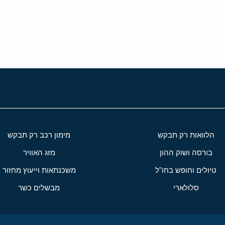
י
שור
הלוואות רק תבקש
מימון רכב רק תבקש
בורסה ושוק ההון
מזג האוויר
טיולים וחופש בחו"ל
משכנתאות וייעוץ מחזור
סלולארי
מבשלים כשר