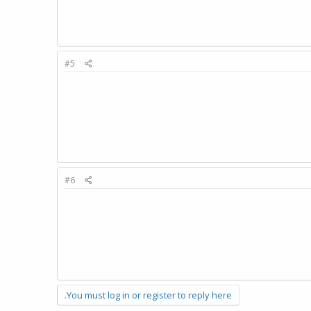
#5
#6
You must log in or register to reply here.