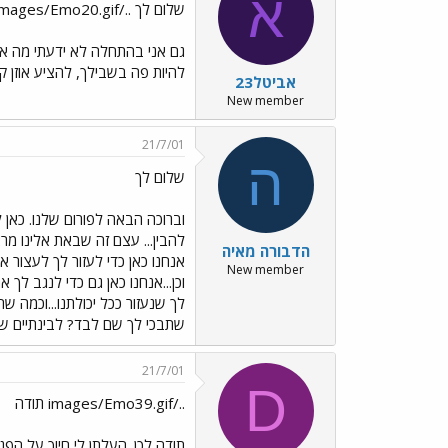
א
שלום לך ../images/Emo20.gif
גם אני בהתחלה לא ידעתי מה אני 
להיות פה בשבילך, להציע אוזן קשבת ולתמוך שולח
אביטל23
New member
21/7/01
ה
שלום לך
וברוכה הבאה לפורום שלנו. כאן 
להבין... עצם זה שבאת אלינו מר
הדבורה מאיה
אנחנו כאן כדי לעזור לך לעצור א
New member
וכן...אנחנו כאן גם כדי לנגב לך
לך שנעזור ככל יכולתנו...וכמה שת
שתבכי לך שם לבד? לבינתיים ש
21/7/01
D
../images/Emo39.gif תודה
תודה לכן. העלתן לי חיוך על הפנים