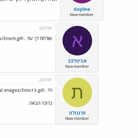
dayline
New member
22/7/01
א
שולחת לך עוד ../images/Emo9.gif שתמיד יהיו לך
אביטל23
New member
22/7/01
ת
היי ../images/Emo13.gif שם יפה..
ברוכה הבאה.
תרנגולת
New member