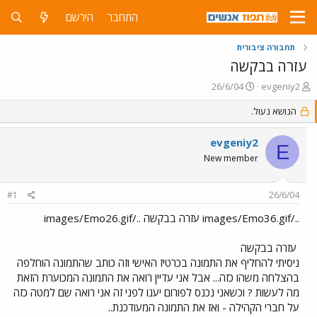
התחבר
הירשם
תחבורה ציבורית
עזרה בבקשה
פ
פ
26/6/04
evgeniy2
ו
ו
ת
הנושא נעול.
ר
ח
ס
ה
ם
evgeniy2
E
נ
ב
New member
ו
ת
ש
א
א
ר
#1
26/6/04
י
ך
../images/Emo36.gif עזרה בבקשה ../images/Emo26.gif
עזרה בבקשה
ניסיתי להחליף את התמונה בכרטיז האישי וזה כותב שהתמונה הוחלפה
בהצלחה משהו כזה... אבל אני עדיין רואה את התמונה המכוערת הזאת
מה לעשות ? וכשאני נכנס לפורום יענו לפני זה אני רואה שם למטה כזה
על חברי הקהילה - ואז את התמונה המעודכנת..