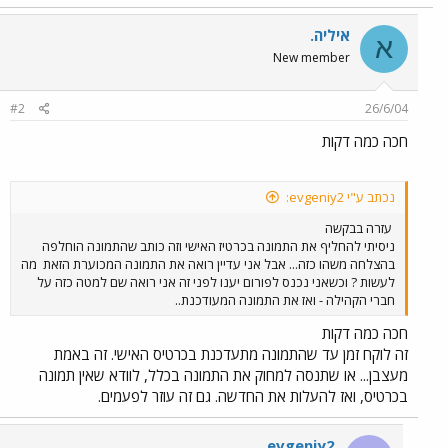
איליה.
א
New member
#2
26/6/04
חכה כמה דקות
נכתב ע"י evgeniy2:
עזרה בבקשה
ניסיתי להחליף את התמונה בכרטיז האישי וזה כותב שהתמונה הוחלפה
בהצלחה משהו כזה... אבל אני עדיין רואה את התמונה המכוערת הזאת
מה
לעשות ? וכשאני נכנס לפורום יענו לפני זה אני רואה שם למטה כזה על
חברי הקהילה - ואז את התמונה המעודכנת..
חכה כמה דקות
זה לוקח זמן עד שהתמונה מתעדכנת בכרטיס האישי. זה באמת
מעצבן... או שתנסה למחוק את התמונה בכלל, לוודא שאין תמונה
בכרטיס, ואז להעלות את החדשה. גם זה עוזר לפעמים.
evgeniy2