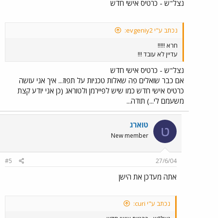
נצל"ש - כרטיס אישי חדש
נכתב ע"י evgeniy2:
חרא !!!!!
עדיין לא עובד !!!
נצל"ש - כרטיס אישי חדש
אם כבר שואלים פה שאלות טכניות על תפוז... איך אני עושה
כרטיס אישי חדש כמו שיש לפיירמן ולטוראג (כן אני יודע קצת
משעמם לי...) תודה...
טוארג
ט
New member
#5
27/6/04
אתה מעדכן את הישן
נכתב ע"י curi: