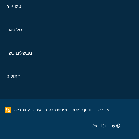
טלוויזיה
סלולארי
מבשלים כשר
חתולים
צור קשר
תקנון הפורום
מדיניות פרטיות
עזרה
עמוד ראשי
עברית (he_IL)