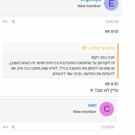
E
New member
#3
26/6/04
חרא !!!!!
נכתב ע"י איליה.:
חכה כמה דקות
זה לוקח זמן עד שהתמונה מתעדכנת בכרטיס האישי. זה באמת מעצבן...
או שתנסה למחוק את התמונה בכלל, לוודא שאין תמונה בכרטיס, ואז
להעלות את החדשה. גם זה עוזר לפעמים.
חרא !!!!!
עדיין לא עובד !!!
curi
C
New member
#4
27/6/04