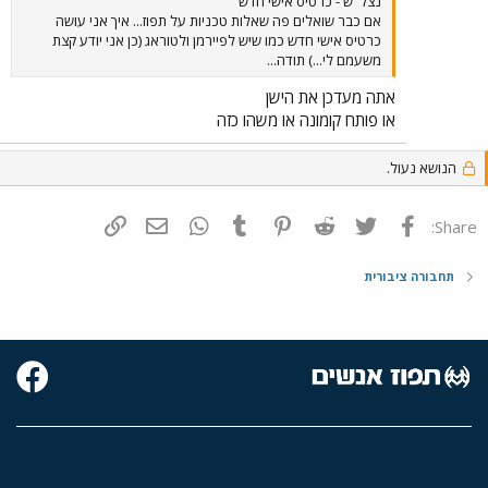
נצל"ש - כרטיס אישי חדש
אם כבר שואלים פה שאלות טכניות על תפוז... איך אני עושה
כרטיס אישי חדש כמו שיש לפיירמן ולטוראג (כן אני יודע קצת
משעמם לי...) תודה...
אתה מעדכן את הישן
או פותח קומונה או משהו כזה
הנושא נעול.
פייסבוק
Twitter
Reddit
Pinterest
Tumblr
WhatsApp
דואר אלקטרוני
הוסף קישור
Share:
תחבורה ציבורית