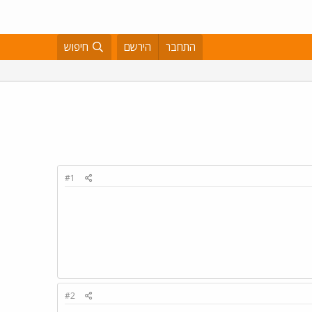
התחבר
הירשם
חיפוש
#1
#2