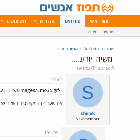
עמוד ראשי
פורומים
מה חדש
משתמשים
פוסטים
חיפוש
פורומים
Bucket
המורדים
משיהו יודע....
פ
פ
19/1/03
shirak
ו
ו
ת
ר
19/1/03
ח
ס
S
../images/Emo35.gifמשיהו יודע....
ה
ם
נ
ב
ו
ת
אם שער 4 זה מקום טוב באולם של יד אליהו אני מתקוונת אם השחקנים עם הפנים אלינו??
ש
א
shirak
א
ר
י
New member
ך
19/1/03