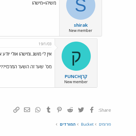
S
משיהו=מישהו
shirak
New member
19/1/03
ק
אין לי מושג..ומישהו אולי יודע א
מס´ שער זה השער המרכזי???
קרןPUNCH
New member
פייסבוק
Twitter
Reddit
Pinterest
Tumblr
WhatsApp
דואר אלקטרונ
הוסף קי
Share:
פורומים
Bucket
המורדים