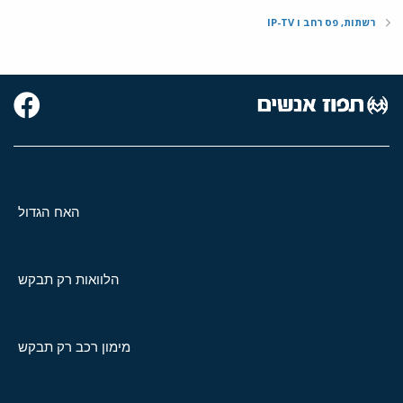
רשתות, פס רחב ו IP-TV
האח הגדול
הלוואות רק תבקש
מימון רכב רק תבקש