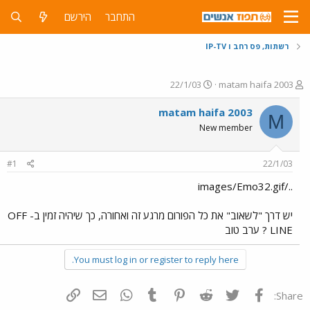
התחבר
הירשם
רשתות, פס רחב ו IP-TV
פ
פ
22/1/03
matam haifa 2003
ו
ו
ת
ר
matam haifa 2003
M
ח
ס
New member
ה
ם
נ
ב
ו
ת
#1
22/1/03
ש
א
א
ר
../images/Emo32.gif
י
ך
יש דרך "לשאוב" את כל הפורום מרגע זה ואחורה, כך שיהיה זמין ב- OFF
LINE ? ערב טוב
You must log in or register to reply here.
פייסבוק
Twitter
Reddit
Pinterest
Tumblr
WhatsApp
דואר אלקטרוני
הוסף קישור
Share: