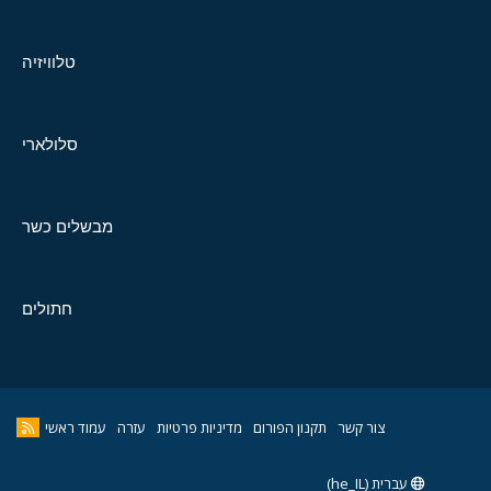
טלוויזיה
סלולארי
מבשלים כשר
חתולים
צור קשר
תקנון הפורום
מדיניות פרטיות
עזרה
עמוד ראשי
עברית (he_IL)