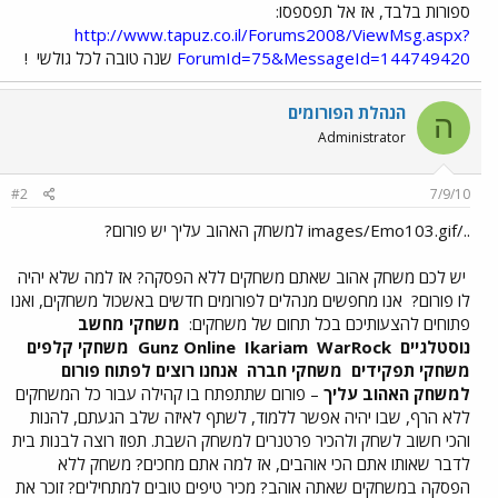
ספורות בלבד, אז אל תפספסו:
http://www.tapuz.co.il/Forums2008/ViewMsg.aspx?
ForumId=75&MessageId=144749420
שנה טובה לכל גולשי
!
הנהלת הפורומים
ה
Administrator
#2
7/9/10
../images/Emo103.gif למשחק האהוב עליך יש פורום?
יש לכם משחק אהוב שאתם משחקים ללא הפסקה? אז למה שלא יהיה
לו פורום?
אנו מחפשים מנהלים לפורומים חדשים באשכול משחקים, ואנו
פתוחים להצעותיכם בכל תחום של משחקים:
משחקי מחשב
נוסטלגיים
Gunz Online
WarRock
Ikariam
משחקי קלפים
משחקי תפקידים
משחקי חברה
אנחנו רוצים לפתוח פורום
למשחק האהוב עליך
– פורום שתתפתח בו קהילה עבור כל המשחקים
ללא הרף, שבו יהיה אפשר ללמוד, לשתף לאיזה שלב הגעתם, להנות
והכי חשוב לשחק ולהכיר פרטנרים למשחק השבת. תפוז רוצה לבנות בית
לדבר שאותו אתם הכי אוהבים, אז למה אתם מחכים? משחק ללא
הפסקה במשחקים שאתה אוהב? מכיר טיפים טובים למתחילים? זוכר את