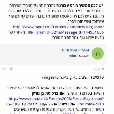
יש לכם חמשיר הורס עבורנו?
כתבתם חמשיר מצחיק ושמרתם
במגירה? תמיד רציתם לכתוב חמשיר מבדר ומעולם לא הייתה לכם
הזדמנות? יש לכם אחת עכשיו! שתפו אותנו בחמשירים קורעים פרי
יצירתכם ואולי תזכו בספר:
http://www.tapuz.co.il/Forums2008/ViewMsg.aspx?
ForumId=521&MessageId=144951656
אתר
מאחל לכל
גולשיו שבוע טוב וגמר חתימה טובה!
הנהלת הפורומים
ה
Administrator
#5
12/9/10
פורומים חדשים ב-../images/Emo43.gif
כשעל הדשא באוניברסיטה חם מדי, אפשר להיפגש ולקשקש אחרי
השיעור בפורום החדש של
אוניברסיטת בן גוריון
http://www.tapuz.co.il/Forums2008/ForumPage.aspx?
ForumId=2210
אול טיים לואו
- להקת הפופ פאנק האמריקאית
הגיעה לפורומים של תפוז! הקליקו והצטרפו לקהילת המעריצים