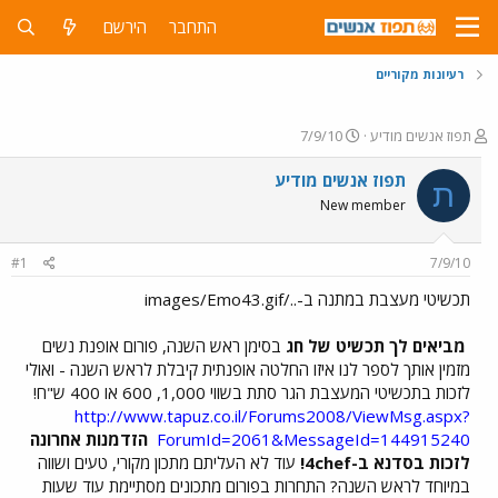
התחבר
הירשם
רעיונות מקוריים
פ
פ
תפוז אנשים מודיע
7/9/10
ו
ו
ת
ר
תפוז אנשים מודיע
ת
ח
ס
New member
ה
ם
נ
ב
ו
ת
#1
7/9/10
ש
א
א
ר
תכשיטי מעצבת במתנה ב-../images/Emo43.gif
י
ך
מביאים לך תכשיט של חג
בסימן ראש השנה, פורום אופנת נשים
מזמין אותך לספר לנו איזו החלטה אופנתית קיבלת לראש השנה - ואולי
לזכות בתכשיטי המעצבת הגר סתת בשווי 1,000, 600 או 400 ש"ח!
http://www.tapuz.co.il/Forums2008/ViewMsg.aspx?
ForumId=2061&MessageId=144915240
הזדמנות אחרונה
לזכות בסדנא ב-4chef!
עוד לא העליתם מתכון מקורי, טעים ושווה
במיוחד לראש השנה? התחרות בפורום מתכונים מסתיימת עוד שעות