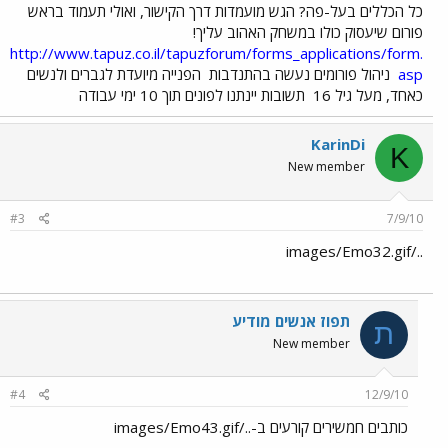
כל הכללים בעל-פה? הגש מועמדות דרך הקישור, ואולי תעמוד בראש
פורום שיעסוק כולו במשחק האהוב עליך!
http://www.tapuz.co.il/tapuzforum/forms_applications/form.
asp
ניהול פורומים נעשה בהתנדבות
הפנייה מיועדת לגברים ולנשים
כאחד, מעל גיל 16
תשובות יינתנו לפונים תוך 10 ימי עבודה
KarinDi
K
New member
#3
7/9/10
../images/Emo32.gif
תפוז אנשים מודיע
ת
New member
#4
12/9/10
כותבים חמשירים קורעים ב-../images/Emo43.gif