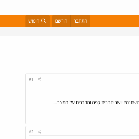
התחבר
הירשם
חיפוש
#1
 השתנה? יושביםבבית קפה ומדברים על המצב....
#2