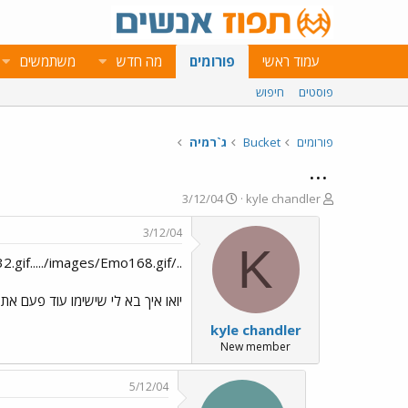
עמוד ראשי
פורומים
מה חדש
משתמשים
פוסטים
חיפוש
פורומים
Bucket
ג`רמיה
...
פ
פ
3/12/04
kyle chandler
ו
ו
ת
ר
3/12/04
ח
ס
K
../images/Emo32.gif...../images/Emo168.gif
ה
ם
נ
ב
ו
ת
יואו איך בא לי שישימו עוד פעם א
ש
א
kyle chandler
א
ר
י
New member
ך
5/12/04