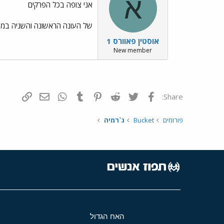
א
אני צופה בכל הפרקים
של העונה הראשונה והשניה במ
אוסטין פאוורס 1
New member
פייסבוק
Twitter
Reddit
Pinterest
Tumblr
WhatsApp
דואר אלקטרונ
הוסף קי
Share:
פורומים
Bucket
ג`רמיה
האח הגדול