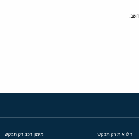
חשב.
י
שור
הלוואות רק תבקש
מימון רכב רק תבקש