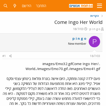
התחבר
הירשם
הקריות
Come Ingo Her World
פ
פ
18/7/03
p i n g o
ו
ו
ת
ר
p i n g o
P
ח
ס
New member
ה
ם
נ
ב
ו
ת
#1
18/7/03
ש
א
א
ר
../images/Emo32.gifCome Ingo Her
י
World../images/Emo70.gif../images/Emo41.gif
ך
פעם ילדה קטנה ומתוקה, היום אישה בוגרת ומלאת ביטחון עצמי וסקס
אפיל. קיילי מינוג היא אחת מהתופעות הגדולות של המוזיקה בשני
העשורים האחרונים. מאז החלה לראשונה לפזז לצלילי הלוקומושן, קיילי
משגרת להיטים לחיינו בזה אחר זה ולא משאירה מקום לספקות - היא פה
כדי להישאר! למעלה מחמש עשרה שנה בעסק, קיילי מספקת קליפים
מרהיבים, הופעות עוצרות נשימה ושערוריות חדשות כל בוקר.. אז מה