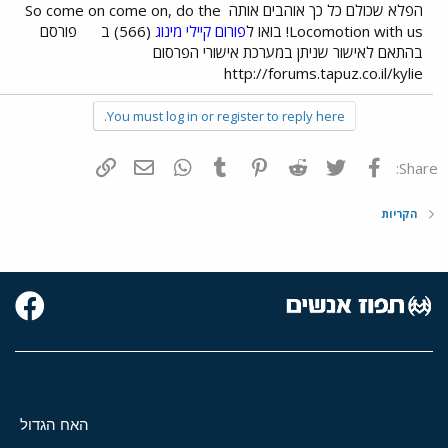
הפלא שכולם כל כך אוהבים אותה
So come on come on, do the
Locomotion with us! בואו ל
פורום קיילי מינוג
(566) ב
פורסם
בהתאם לאישור שניתן במערכת אישורי הפרסום
http://forums.tapuz.co.il/kylie
You must log in or register to reply here.
פייסבוק
Twitter
Reddit
Pinterest
Tumblr
WhatsApp
דואר אלקטרוני
הוסף קישור
Share:
הקריות
האח הגדול