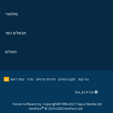
סלולארי
מבשלים כשר
חתולים
צור קשר
תקנון הפורום
מדיניות פרטיות
עזרה
עמוד ראשי
עברית (he_IL)
Forum software by
Copyright©1996-2021,Tapuz Media Ltd.
®
XenForo
© 2010-2020 XenForo Ltd.