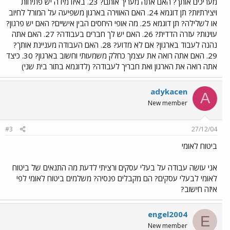
מעריכים אותך? האם אתה מעריך אותם? 23. באיזו מידה יש פתיחות
ויצירתיות? תן דוגמא 24. האם האווירה בארגון משפיעה על המורל לחיוב
או לשלילה? תן דוגמא 25. מה אופי היחסים הבין אישיים? האם יש פרגון?
עוינות? עזרה הדדית? 26. האם יש לך חברים בעבודה? 27. האם אתה
נהנה לעבוד בארגון? אם לא מדוע? 28. האם העבודה מעניינת אותך?
29. האם אתה רואה את עצמך כחלק משמעותי וחשוב בארגון? 30. כיצד
אתה רואה את הארגון ואת חבריך לעבודה? (לדוגמא בתור בית שני)
adykacen
A
New member
#3
27/12/04
ביטוח לאומי
אני עושה עבודה על בעלי עסקים ורציתי לדעת מה התנאים של ביטוח
לאומי לבעלי עסקים? הם מקבלים פנסיה? משלמים ביטוח לאומי לפי
איזה חישוב?
engel2004
E
New member