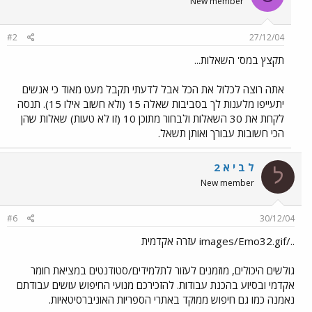
New member
#2
27/12/04
תקצץ במס' השאלות...
אתה רוצה לכלול את הכל אבל לדעתי תקבל מעט מאוד כי אנשים
יתעייפו מלענות לך בסביבות שאלה 15 (ולא חשוב אילו 15). תנסה
לקחת את 30 השאלות ולבחור מתוכן 10 (זו לא טעות) שאלות שהן
הכי חשובות עבורך ואותן תשאל.
ל ב י א 2
ל
New member
#6
30/12/04
../images/Emo32.gif עזרה אקדמית
גולשים היכולים, מוזמנים לעזור לתלמידים/סטודנטים במציאת חומר
אקדמי ובסיוע בהכנת עבודות. להזכירכם מנועי החיפוש עושים עבודתם
נאמנה כמו גם חיפוש ממוקד באתרי הספריות האוניברסיטאיות.