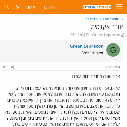
התחבר
הירשם
מינהל עסקים והבראתם
עזרה אקדמית
פ
פ
26/12/04
Green Leprecon
ו
ו
ת
ר
Green Leprecon
G
ח
ס
New member
ה
ם
נ
ב
ו
ת
#1
26/12/04
ש
א
א
ר
צריך עזרה ממנהלים ומיועצים
י
ך
שלום, אני תלמיד בתיכון ואני לומד במגמת מנהל עסקים וכלכלה.
נתבקשנו ע"י המורה למנהל לבחור ארגון ולאפיין אותו עפ"י המודל של
ליקרט (4 דפוסי ניהול). במסגרת העבודה אני צריך לראיין כמה עובדים
כדי להבין את מצבם בארגון ומצב הארגון כולו. להלן מספר שאלות
שכתבתי. אודה לכם אם תוכלו לתת לי רעיונות נוספים, שאלות נוספות או
אפילו סתם לתקן אותי: 1. איך היית מגדיר את היחסים בינך ובין הממונה
עליך? האם יש יחסים מעבר ליחסים פורמאליים, כלומר יחסים בלתי