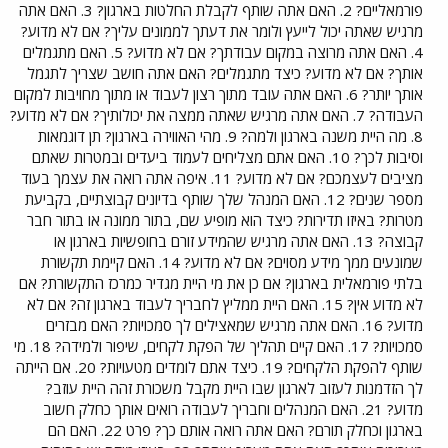
פורמאליים? 2. האם אתה שותף לקבלת החלטות בארגון? 3. האם אתה
מרגיש שאתה יכול לייעץ ולומר את דעתך לממונים עליך? אם לא מדוע?
4. האם אתה מרוצה במקום עבודתך? אם לא מדוע? 5. האם מתגמלים
אותך? אם לא מדוע? כיצד מתגמלים? האם אתה חושב שצריך לתגמל
אותך יותר? 6. האם אתה עובד מתוך רצון לעבוד או מתוך מחויבות למקום
העבודה? 7. האם אתה מרגיש שאתה ממצה את יכולותיך? אם לא מדוע?
8. מה היית משנה בארגון ולמה? 9. מהי האווירה בארגון? תן דוגמאות
וסיבות לכך? 10. האם אתם מצליחים לעמוד ביעדים ובמטרות שאתם
מציבים לעצמכם? אם לא מדוע? 11. איפה אתה רואה את עצמך בעוד
מספר שנים? 12. האם המנהל שלך שותף בדיונים קבוצתיים, בקביעת
מטרות? באיזו תדירות? כיצד הוא מופיע שם, בתור ממונה או בתור חבר
קבוצה? 13. האם אתה מרגיש שהמידע זורם בחופשיות בארגון או
שמונעים ממך מידע מסוים? אם לא מדוע? 14. האם קיימת תקשורת
בלתי פורמאלית בארגון? אם כן את מי היית מגדיר כמרכז התקשורת? אם
לא מדוע אין? 15. האם היית ממליץ לחבריך לעבוד בארגון זה? אם לא
מדוע? 16. האם אתה מרגיש שמאצילים לך סמכויות? האם מבזרים
סמכויות? 17. האם קיים תהליך של הפקת לקחים, שיפור ולמידה? 18. מי
שותף להפקת הלקחים? 19. כיצד אתם לומדים מטעויות? 20. אם הייתה
לך הזדמנות לעזוב לארגון שבו היית מקבל משכורת זהה היית עוזב?
מדוע? 21. האם המנהלים וחבריך לעבודה רואים אותך כחלק חשוב
בארגון וכחלק תורם? האם אתה רואה אותם כך? פרט 22. האם הם