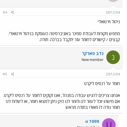
#4
28/12/04
ניהול וירטואלי
מחפש מקורות לעבודת סמינר באוניברסיטה העוסקת בניהול וירטואלי.
קבצים / קישורים לחומר עזר יתקבל בברכה. תודה.
נדב פארקר
נ
New member
#5
29/12/04
חומר על רנסיס ליקרט
אנחנו צריכים להגיש עבודה במנהל, ואנו זקוקים לחומר על רנסיס ליקרט.
אם מישהו יוכל לעזור לנו ולומר לנו היכן ניתן למצוא חומר, או לשלוח לנו
חומר נודה לו מאוד! בתודה מראש
u 1000
U