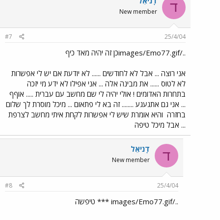
דָניאֵל
ד
New member
#7
25/4/04
../images/Emo77.gifכן זה יהיה מאד כיף
אני רוצה ... אבל לא לחודשים ...... לא יודעת אם יש לי אפשרות
לא לטוס ...... את מבינה אלה ... אני אפילו לא ידע מי יזכה
בתחרות האדומים ! אולי יהיה לי שם מחשב עם עברית ..... אוףף
... אני גם אתגעגע ........ זה בא לי פתאום ... מיכל מוסרת לך שלום
בחזרה
והיא אומרת שיש לי אפשרות לקחת איתי מחשב לצרפת
... אבל מיכל טיפה
דָניאֵל
ד
New member
#8
25/4/04
../images/Emo77.gif *** טיפשה