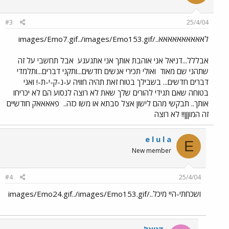
#3
25/4/04
לאאאאאאאאאא../images/Emo7.gif../images/Emo153.gif
אבללל...דניאל אני אוהבת אותך אני אתגעגע
אבל תחשבי על זה
שתהני שם מאוד
ואולי תכירי אנשים חדשים...ותקני דברים...ותלמדי
דברים חדשים... בשבילך בטוח זאת תהיה חוויה ע-נ-ק-י-ת-! ואני
בטוחה שאם תגידי להורים שלך שאת לא רוצה לנסוע הם לא יכריחו
אותך.. תבקשי מהם לישון אצל סבתא או משו כזה..
פאאאאק חודשיים
זה המוןןן!! לא רוצה
e l u l a
E
New member
#4
25/4/04
ושכחתי-היי מיכל../images/Emo24.gif../images/Emo153.gif