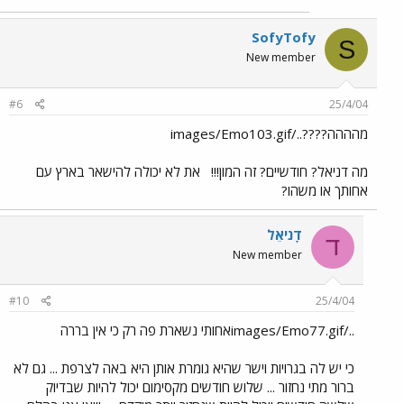
SofyTofy
S
New member
#6
25/4/04
מהההה????../images/Emo103.gif
מה דניאל? חודשיים? זה המון!!!
את לא יכולה להישאר בארץ עם
אחותך או משהו?
דָניאֵל
ד
New member
#10
25/4/04
../images/Emo77.gifאחותי נשארת פה רק כי אין בררה
כי יש לה בגרויות וישר שהיא גומרת אותן היא באה לצרפת ... גם לא
ברור מתי נחזור ... שלוש חודשים מקסימום יכול להיות שבדיוק