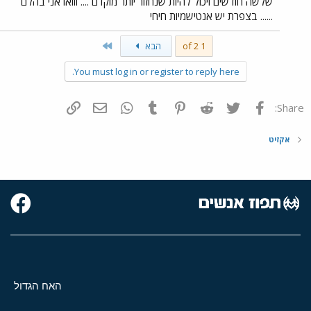
שלשה חודשים ויכול להיות שנחזור יותר מוקדם .... ווואו אני בהלם
...... בצפרת יש אנטישמיות חיחי
Last
1 of 2
הבא
You must log in or register to reply here.
פייסבוק
Twitter
Reddit
Pinterest
Tumblr
WhatsApp
דואר אלקטרוני
הוסף קישור
Share:
אקזיט
האח הגדול