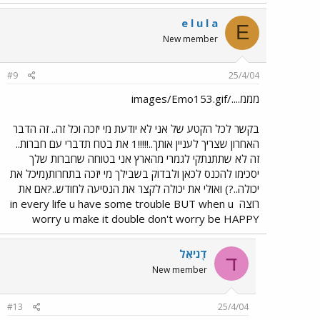
e l u l a
E
New member
#9
25/4/04
מממ..../images/Emo153.gif
בקשר לכל הקטע של אני לא יודעת מי יזכה וכל זה.. זה הדבר
האחרון שצריך לעניין אותך..!!!!!1 את בטח תדברי עם חברות..
זה לא שתתנתקי לגמרי מהארץ אני בטוחה שחברות שלך
יסכימו להכנס לכאן ולבדוק בשבילך מי יזכה בתחרות(מיכל את
יכולה..?) ואולי את יכולה לקצר את הנסיעה לחודש..?אם את
רוצה
in every life u have some trouble BUT when u
worry u make it double don't worry be HAPPY
דָניאֵל
ד
New member
#13
25/4/04