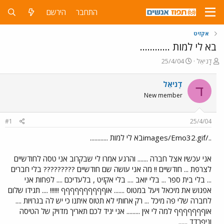
התחבר
הירשם
אקזיט
בא לי למות ............
פ
פ
דָניאֵל
25/4/04
ו
ו
ת
ר
דָניאֵל
ד
ח
ס
New member
ה
ם
נ
ב
ו
ת
#1
25/4/04
ש
א
א
ר
../images/Emo32.gifבא לי למות ............
י
ך
אני עכשיו אצל חברה ....... והרגע אמרו לי שבקרוב אני טסה לחודשיים
לצרפת ... חודשיים !! מה אני עושה שם חודשיים ????????? בלי חברים
... בלי בית ספר ... בלי יואב .... בלי אקזיט , בלעדיכם .... לפחות אני
אפגוש את מיכאל ויעל במטוס ....... אוףףףףףףףףףף !!!!!! .... תגידו שלום
לחברה שלי פה מיכל ... רק אחותי לא תטוס איתנו כי יש לה בגרויות ....
אוףףףףףףף למה לי אין ......... אני יגיד לכם תאריך מדויק של הטיסה
וניפרדד ......