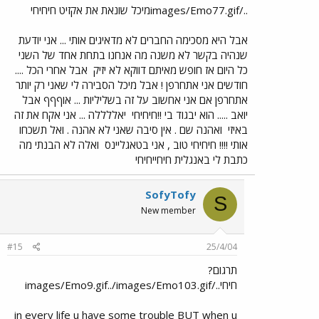
../images/Emo77.gifמיכל שונאת את אקזיט חיחיחי
אבל היא מסכימה החברים לא מדאיגים אותי ... אני יודעת
שנהיה בקשר לא משנה מה אנחנו בתחת אחד של השני
כל היום אז חופש מאיתם דווקא לא יזיק
אבל אחרי הכל ....
חודשים אני אתחרפן ! אבל מיכל הסבירה לי שאני רק יותר
אתחרפן אם אני אחשוב על זה בשליליות ... אוףףף אבל
יואב ..... הוא יבגוד בי !!חיחיחי
יאללללה ... אני אקח את זה
באיזי
ואהנה שם . אין סיבה שאני לא אהנה . ואל תשכחו
אותי !!!! חיחיחי טוב , אני בטאגליינס
ואלה לא הבנתי מה
כתבת לי באנגלית חיחייחיחי
SofyTofy
S
New member
#15
25/4/04
תרגום?
חיחי../images/Emo9.gif../images/Emo103.gif
in every life u have some trouble BUT when u