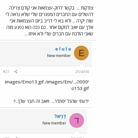
צודקות ...
בקשר לרוק-עצמאות אני קודם צריכה
להשלים עם החברים המפגרים שלי שלא נראה לי
שזה יקרה ... ולא בא לי לריב ביום העצמאות אני
אלך עם יואב למקום אחר . גם ככה הוא נפגע מזה
שאני הולכת עם חברים שלי ולא איתו ...
e l u l a
E
New member
#21
25/4/04
יפפפה..../images/Emo13.gif../images/Em
o153.gif
ידעתי שהכל יסתדר...
ויואב זה חבר שלך..?
דָניאֵל
ד
New member