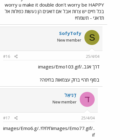
worry u make it double don't worry be HAPPY
בכל חיים יש צרות אבל אם דואגים הן נעשות כפולות אל
תדאגי - תשמחי!
SofyTofy
S
New member
#16
25/4/04
דרך אגב../images/Emo103.gif
בסוף תהיי ברוק עצמאות בחיפה?
דָניאֵל
ד
New member
#17
25/4/04
../images/Emo77.gifחיחיחי../images/Emo6.g
if