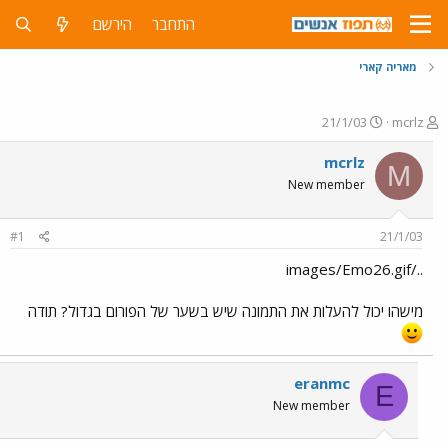
התחבר
הירשם
מאריה קארי
פ
פ
21/1/03
mcrlz
ו
ו
ת
ר
mcrlz
M
ח
ס
New member
ה
ם
נ
ב
ו
ת
#1
21/1/03
ש
א
א
ר
../images/Emo26.gif
י
ך
מישהו יכול להעלות את התמונה שיש בשער של הפורום בגדול? תודה
eranmc
E
New member