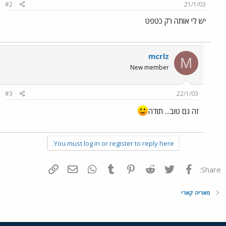
#2
21/1/03
יש לי אותה רק כטפט
mcrlz
M
New member
#3
22/1/03
זה גם טוב... תודה
You must log in or register to reply here.
פייסבוק
Twitter
Reddit
Pinterest
Tumblr
WhatsApp
דואר אלקטרוני
הוסף קישור
Share:
מאריה קארי