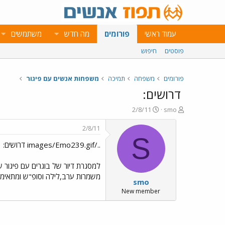
עמוד ראשי
פורומים
מה חדש
משתמשים
פוסטים
חיפוש
פורומים
משפחה
תמיכה
משפחות אנשים עם פיגור
דרושים:
פ
פ
2/8/11
smo
ו
ו
ת
ר
2/8/11
ח
ס
S
../images/Emo239.gif דרושים:
ה
ם
נ
ב
ו
ת
למסגרת דיור של בוגרים עם פיגור ש
ש
א
משמרות ערב,לילה וסופ"ש ומתאימה מאוד 
smo
א
ר
י
New member
ך