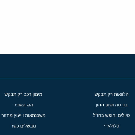
י
שור
הלוואות רק תבקש
מימון רכב רק תבקש
בורסה ושוק ההון
מזג האוויר
טיולים וחופש בחו"ל
משכנתאות וייעוץ מחזור
סלולארי
מבשלים כשר