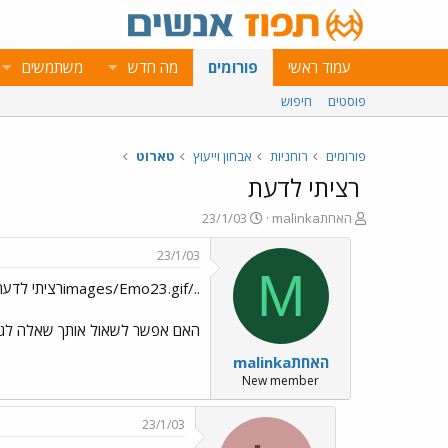
עמוד ראשי
פורומים
מה חדש
משתמשים
פוסטים
חיפוש
פורומים
רוחניות
אבחון וייעוץ
טארוט
רציתי לדעת
פ
פ
malinkaהאחת
23/1/03
ו
ו
ת
ר
23/1/03
ח
ס
M
../images/Emo23.gifרציתי לדעת
ה
ם
נ
ב
ו
ת
האם אפשר לשאול אותך שאלה לגביי
ש
א
malinkaהאחת
א
ר
י
New member
ך
23/1/03