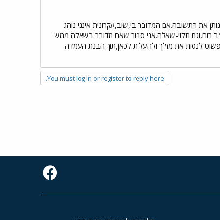
נותן את התשובה.אם המדובר בי,שוב,עקרונית אינני נוהג
-מצב רוח,וגם תלוי-שאלה.אני סבור שאם מדובר בשאלה ממש
פשוט לנסות את מזלך ולהעלות לכאן,תוך הבנת העמדה
You must log in or register to reply here.