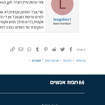
L
ומה עכשיו,עדיין רוצה?../images/Emo3.gif
סורי,אבל הפורום,עקרונית,לא עוס
לפרש פריסות כאן,אבל אין לי הת
longshut1
אקוטית,נדרש מהלך ממש אקוטי,כ
New member
העקרונית של הפורום בנוגע לפיר
פייסבוק
Twitter
Reddit
Pinterest
Tumblr
WhatsApp
דואר אלקטרונ
הוסף קי
Share:
פורומים
רוחניות
אבחון וייעוץ
טארוט