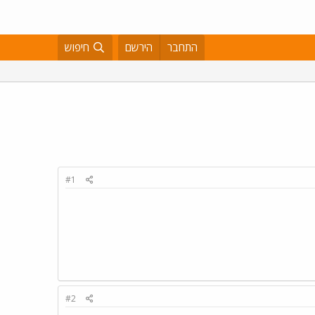
התחבר
הירשם
חיפוש
#1
#2