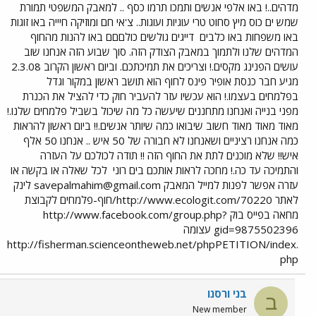
מדהים..! באו אלפי אנשים ותמכו תרמו כסף .. למאבק המשפטי תמורת
שמש ים כוס מיץ סחוט טרי עוגיות ועוגות.. צ'אי חם ומוזיקה חיייה באו זוגות
באו משפחות באו כלבים
דייגים גולשים כולםםם באו להנות מהחוף
המדהים שלנו ולתמוך במאבק הצודק הזה. סוך שבוע הזה אנחנו שוב
עושים הפנינג מקסים.! וצריכים את תמיכתכם. וביום ראשון הקרוב 2.3.08
מגיע חבר כנסת אופיר פינס לחוף הוא תושב ראשון במקור וגדל
בפלמחים בעצמו.! הוא עכשיו עזר להעביר חוק כדי להציל את הכנרת
מפני בנייה ואנחנו מתחננים שיעשה כל מה שיכול בשביל פלמחים שלנו.!
מאוד מאוד מאוד חשוב שיבואו כמה שיותר אנשים.!! ביום ראשון להראות
כמה אנחנו רציניים ושאנחנו לא חבורה של 50 איש .. אנחנו 50 אלף
איש!! שלא מוכנים לתת את החוף הזה !! תודה לכולכם על העזרה
והתמיכה עד כה.! מחכה לראות אותכם בים רוני
לכל שאלה או בקשה או
עזרה אפשר לפנות למייל המאבק
savepalmahim@gmail.com
לינק
לאתר http://www.ecologit.com/70220/חוף-פלמחים לקבוצת
מחאה בפייס בוק http://www.facebook.com/group.php?
gid=9875502396 עצומה
http://fisherman.scienceontheweb.net/phpPETITION/index.
php
בני ורסנו
ב
New member