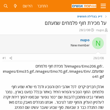
התחבר
הירשם
דייג בצלילה חופשית
על מכירת חוף פלמחים שמעתם
פ
פ
28/2/08
nupo
ו
ו
ת
ר
nupo
N
ח
ס
New member
ה
ם
נ
ב
ו
ת
#1
28/2/08
ש
א
א
ר
../images/Emo206.gifעל מכירת חוף פלמחים
י
שמעתם../images/Emo35.gif../images/Emo70.gif../images/Em
ך
o41.gif
אהלן חברים יקרים
לכל אוהבי הים והטבע ולכל מי שלא שמע חוף
פלמחים
החוף הטבעי והפראי היחיד באיזור ובכלל כמעט בארץ... נמכר
מאחורי גבינו ומתוכנן להבנות שם "כפר נופש" שבסופו יהפוך דירות יוקרה
לעלפיון העליון. והחוף יסגר לציבור..
אנחנו מנהלים מאבק נגדם מאז
שזה התגלה כבר 3 שבועות. סוף שבוע שעבר עשינו שם הפנינג