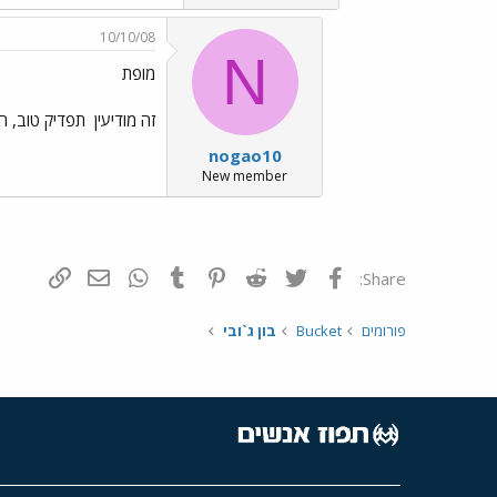
10/10/08
N
מופת
זה מודיעין
תפדיק טוב, היי
nogao10
New member
פייסבוק
Twitter
Reddit
Pinterest
Tumblr
WhatsApp
דואר אלקטרונ
הוסף קי
Share:
פורומים
Bucket
בון ג`ובי