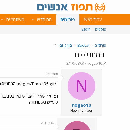
עמוד ראשי
פורומים
מה חדש
משתמשים
פוסטים
חיפוש
פורומים
Bucket
בון ג`ובי
המתגייסים
פ
פ
3/10/08
nogao10
ו
ו
ת
ר
3/10/08
ח
ס
N
../images/Emo195.gifהמתגייסים
ה
ם
נ
ב
ו
ת
רציתי לשאול האם יש כאן בסביבה ע
ש
א
סופ"ש נעים! נוגה
nogao10
א
ר
י
New member
ך
4/10/08