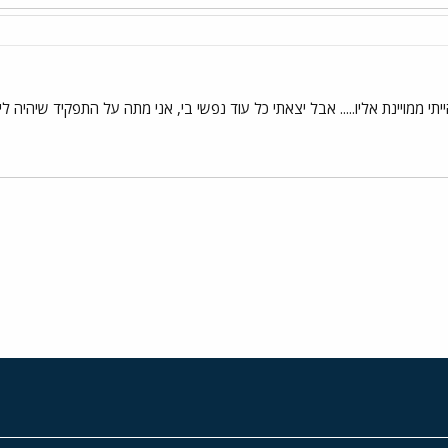
תי ממויינת אליו..... אבל יצאתי כל עוד נפשי בי, אני מתה על התפקיד שיהיה לי!
י
שור