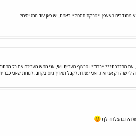
. תא מתנדבים מאעפן
*פריקת תסכול* באמת, יש כאן עוד מתגייסים?
אבל לא מזיק לשאול.... באמת, את מתנדבת??? *כבוד* Iפרצוף מע
ק אני ואת, ואני עומדת לקבל תאריך גיוס בקרוב, למרות שאני כבר יודעת אותו, ב31.8.09 אני אצטרף
לה? ובהצלחה לך!