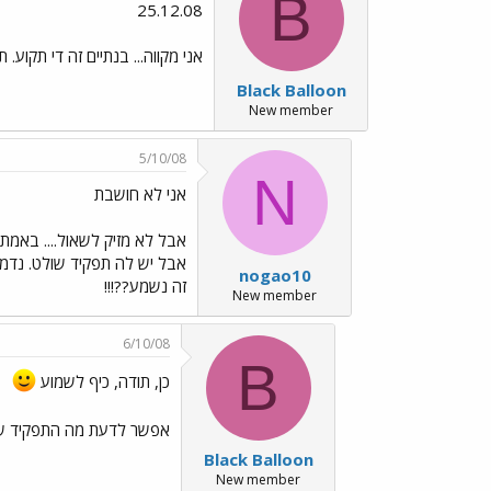
B
25.12.08
אני מקווה... בנתיים זה די תקוע
Black Balloon
New member
5/10/08
N
אני לא חושבת
אבל יש לה תפקיד שולט. נדמה לי שזה ר
nogao10
זה נשמע??!!!
New member
6/10/08
B
כן, תודה, כיף לשמוע
אפשר לדעת מה התפקיד ש
Black Balloon
New member