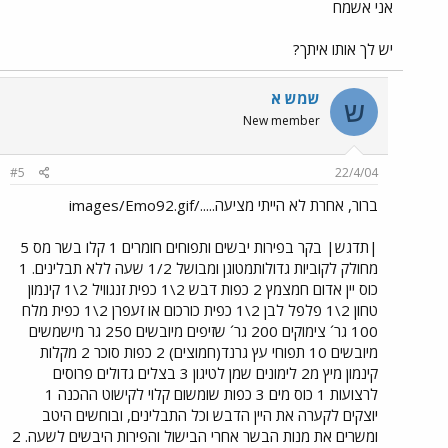
אני אשמח
יש לך אותו איתך?
שמש א
ש
New member
#5
22/4/04
ברור, אחרת לא הייתי מציעה...../images/Emo92.gif
|תדגש| בקר בפירות יבשים ותפוחים חומרים 1 קלו בשר מס 5
מחולק לקוביות גדולותמטוגן ומבושל 1/2 שעה ללא תבלינים. 1
כוס יין אדום חמצמץ 2 כפות דבש 2\1 כפית זנגוויל 2\1 קינמון
טחון 2\1 פלפל לבן 2\1 כפית כורכום או זעפרן 2\1 כפית מלח
100 גר´ צימוקים 200 גר´ שזיפים מיובשים 250 גר מישמשים
מיובשים 10 תפוחי עץ גרנד(חמוצים) 2 כפות סוכר 2 מקלות
קינמון מיץ מ2 לימונים שמן לטיגון 3 בצלים גדולים פרוסים
לרצועות 1 כוס מים 3 כפות שומשום קלוי לקישוט ההכנה 1
יוצקים לקערה את היין הדבש וכל התבלינים, ובוחשים היטב
ומשרים את מנות הבשר אחרי הבישול והפירות היבשים לשעה. 2