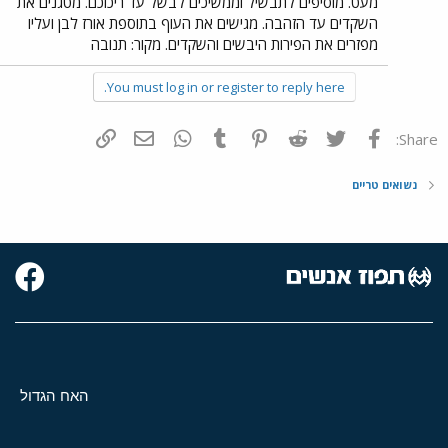
מעט. מוסיפים לתבשיל וממשיכים לבשל עד ריכוכם. מטגנים את
השקדים עד הזהבה. מגישים את העוף בתוספת אורז לבן ועליו
מפזרים את הפירות היבשים והשקדים. מקור: תנובה
You must log in or register to reply here.
פייסבוק
Twitter
Reddit
Pinterest
Tumblr
WhatsApp
דואר אלקטרוני
הוסף קישור
Share:
נשואים טריים
האח הגדול