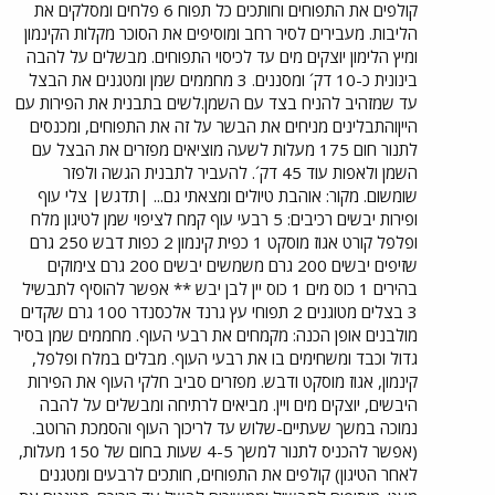
קולפים את התפוחים וחותכים כל תפוח 6 פלחים ומסלקים את
הליבות. מעבירים לסיר רחב ומוסיפים את הסוכר מקלות הקינמון
ומיץ הלימון יוצקים מים עד לכיסוי התפוחים. מבשלים על להבה
בינונית כ-10 דק´ ומסננים. 3 מחממים שמן ומטגנים את הבצל
עד שמזהיב להניח בצד עם השמן.לשים בתבנית את הפירות עם
הייןוהתבלינים מניחים את הבשר על זה את התפוחים, ומכנסים
לתנור חום 175 מעלות לשעה מוציאים מפזרים את הבצל עם
השמן ולאפות עוד 45 דק´. להעביר לתבנית הגשה ולפזר
שומשום. מקור: אוהבת טיולים ומצאתי גם... |תדגש| צלי עוף
ופירות יבשים רכיבים: 5 רבעי עוף קמח לציפוי שמן לטיגון מלח
ופלפל קורט אגוז מוסקט 1 כפית קינמון 2 כפות דבש 250 גרם
שזיפים יבשים 200 גרם משמשים יבשים 200 גרם צימוקים
בהירים 1 כוס מים 1 כוס יין לבן יבש ** אפשר להוסיף לתבשיל
3 בצלים מטוגנים 2 תפוחי עץ גרנד אלכסנדר 100 גרם שקדים
מולבנים אופן הכנה: מקמחים את רבעי העוף. מחממים שמן בסיר
גדול וכבד ומשחימים בו את רבעי העוף. מבלים במלח ופלפל,
קינמון, אגוז מוסקט ודבש. מפזרים סביב חלקי העוף את הפירות
היבשים, יוצקים מים ויין. מביאים לרתיחה ומבשלים על להבה
נמוכה במשך שעתיים-שלוש עד לריכוך העוף והסמכת הרוטב.
(אפשר להכניס לתנור למשך 4-5 שעות בחום של 150 מעלות,
לאחר הטיגון) קולפים את התפוחים, חותכים לרבעים ומטגנים