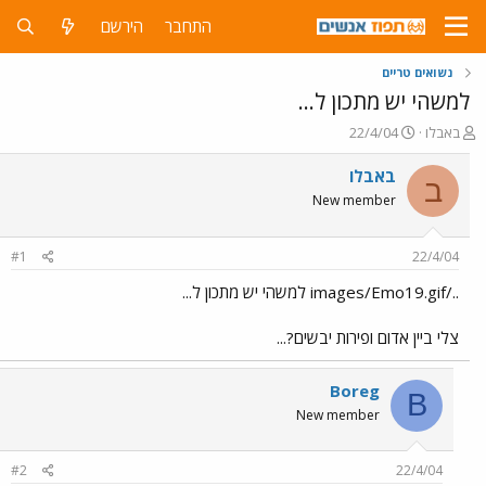
התחבר
הירשם
נשואים טריים
למשהי יש מתכון ל...
פ
פ
באבלו
22/4/04
ו
ו
ת
ר
באבלו
ב
ח
ס
New member
ה
ם
נ
ב
ו
ת
#1
22/4/04
ש
א
א
ר
../images/Emo19.gif למשהי יש מתכון ל...
י
ך
צלי ביין אדום ופירות יבשים?...
Boreg
B
New member
#2
22/4/04