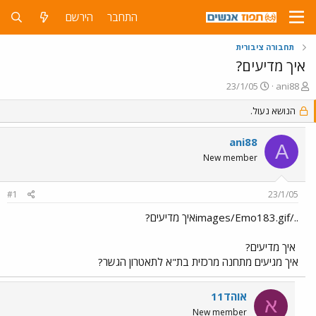
התחבר
הירשם
תחבורה ציבורית
איך מדיעים?
פ
פ
23/1/05
ani88
ו
ו
ת
ר
הנושא נעול.
ח
ס
ה
ם
ani88
A
נ
ב
New member
ו
ת
ש
א
א
ר
#1
23/1/05
י
ך
../images/Emo183.gifאיך מדיעים?
איך מדיעים?
איך מגיעים מתחנה מרכזית בת"א לתאטרון הגשר?
אוהד11
א
New member