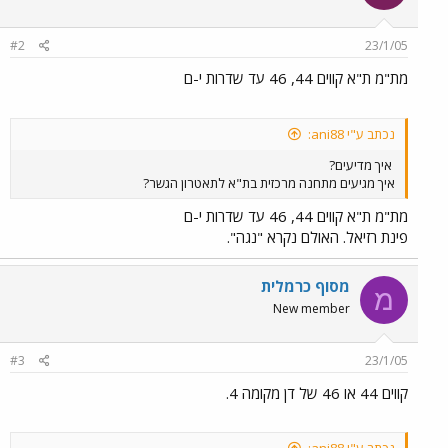
#2
23/1/05
מת"מ ת"א קווים 44, 46 עד שדרות י-ם
נכתב ע"י ani88:
איך מדיעים?
איך מגיעים מתחנה מרכזית בת"א לתאטרון הגשר?
מת"מ ת"א קווים 44, 46 עד שדרות י-ם
פינת רזיאל. האולם נקרא "נגה".
מסוף כרמלית
מ
New member
#3
23/1/05
קווים 44 או 46 של דן מקומה 4.