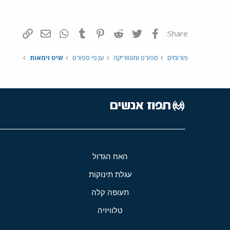
פייסבוק
Twitter
Reddit
Pinterest
Tumblr
WhatsApp
דואר אלקטרונ
הוסף קי
Share:
פורומים
ספורט ומוטוריקה
ענפי ספורט
שיט וימאות
האח הגדול
עגלת תינוקות
תעופה קלה
טלוויזיה