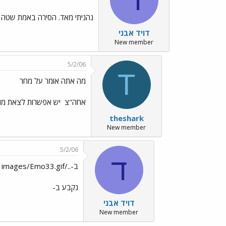
נהניתי מאד. הסירה באמת שטה י
דויד אבני
New member
5/2/06
T
מה אתה אומר על מחר
אחה"צ
יש אפשרות לצאת מוקדם
theshark
New member
5/2/06
ד
ב-../images/Emo33.gif
נקבע ב-
דויד אבני
New member