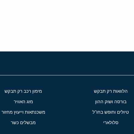
י
שור
הלוואות רק תבקש
מימון רכב רק תבקש
בורסה ושוק ההון
מזג האוויר
טיולים וחופש בחו"ל
משכנתאות וייעוץ מחזור
סלולארי
מבשלים כשר