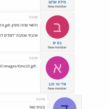
מילת שלום
New member
5/2/06
ב
הלוואי שהיה פתרון../images/Emo10.gif
אהבתי שכתבת "לומדים לחיו
בת ים
New member
5/2/06
א
../images/Emo23.gif הפתרון הוא לאהוב להפליג ../images/Emo23.gif
אלי הר זהב
New member
5/2/06
ד
נהניתי מאד