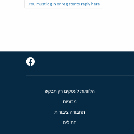
You must log in or register to reply here.
הלוואות לעסקים רק תבקש
מכוניות
תחבורה ציבורית
חתולים