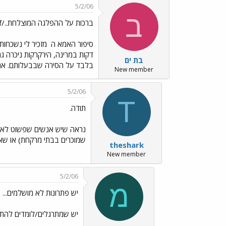
5/2/06
ב
ברכות על ההפלגה המוצלחת../images/Emo45.gif
סיפור האמא ה
מזכיר לי נשכחות.
דקות במרינה, הירקרקות ניכרה ג
בת ים
בלבד על הסירה שבבעלותם. את
New member
5/2/06
T
תודה.
נראה שיש אנשים שפשוט לא נו
שמוכרים בבתי מרקחת) או שאנ
theshark
New member
5/2/06
מ
יש פתרונות לא מושלמים...
יש שמתרגלים/לומדים להתמ