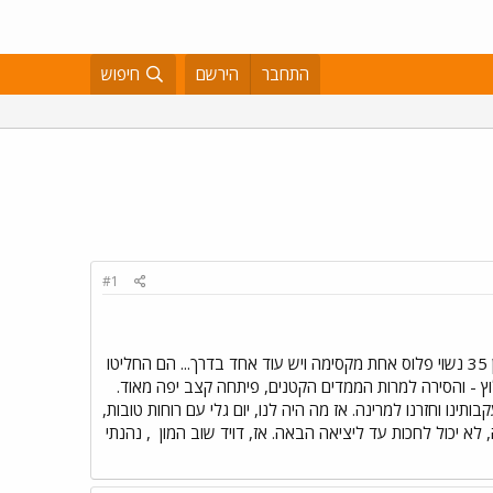
התחבר
הירשם
חיפוש
#1
עם מפרשים, איזה תענוג. קבעתי להבוקר עם דויד בהרצליה, ומי החליטו להצטרף? ההורים שלי. כן, למרות שאני בן 35 נשוי פלוס אחת מקסימה ויש עוד אחד בדרך... הם החליטו
לוץ - והסירה למרות הממדים הקטנים, פיתחה קצב יפה מאוד.
תינו וחזרנו למרינה. אז מה היה לנו, יום גלי עם רוחות טובות,
 לא יכול לחכות עד ליציאה הבאה. אז, דויד שוב המון
, נהנתי