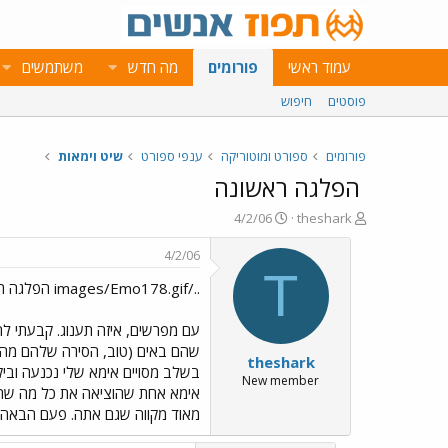
עמוד ראשי
פורומים
מה חדש
משתמשים
פוסטים
חיפוש
פורומים
ספורט ומוטוריקה
ענפי ספורט
שיט וימאות
הפלגה ראשונה
פ
פ
4/2/06
theshark
ו
ו
ת
ר
4/2/06
ח
ס
T
../images/Emo178.gif הפלגה ראשונה
ה
ם
נ
ב
ו
ת
ש
א
שהם באים (טוב, הסירה שלהם מה
theshark
א
ר
בשלב מסויים אימא שלי נכנעה וביק
י
New member
אימא אחת שהוציאה את כל מה שהיה
ך
מאוד מקווה שגם אתה. פעם הבאה א