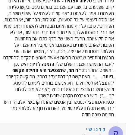
פחות חשוב:
סליחה עצמית
- אחרי שביקשתם סליחה מאדם
קרוב שפגעתם בו, שבו עם עצמכם במקום נעים ובקשו סליחה
מעצמכם. אמרו לעצמכם: "אני סולח לעצמי על שאיני מושלם,
אני סולח לעצמי על כל הטעויות, הנפילות, הבריחות, אי ההבנות,
הפחדים". כתבו על דף ממה אתם מבטיחים להשתחרר: אני מתיר
את חבל הכעס והעלבון. אני מתיר את חבל התקיעות, אני לא
אהיה תקוע יותר. מהצד השני של הדף כתבו את התחושות
הטובות שאתם מעוררים בעצמכם: אני מקבל את עצמי על
מעלותיי וחסרונותיי. אני יפה, חכם, נהדר, מוכשר ואהוב. אני
מבטיח ומתחייב שבשנה הבאה אעשה מאמצים לקדם ולהתקדם
לעבר המימוש העצמי השלם שלי.
הזמנה לדיון:
היש נכון
במשפט המתורגם:
"דומה, שמצטער היא המילה הקשה
ביותר......."
האם קשה לך להתנצל? למה?
מה קשה לך יותר
להתנצל או לסלוח? מ
דוע אנשים בוחרים לעיתים להיפגע
ולהשתמש בהתנצלות כהפגנת כוח? ("אני לא מוכן לסלוח
לך.......")
היש בעברכם מקרה שתרצו לשתף
כנפגע/כמתנצל/כמגשר בין אנשים שהתרחקו בשל עלבון?
היש
דבר שלא תסלחו עליו לעולם?
האם זה נכון לא לסלוח? גמר
חתימה טובה תודה
ק ר נ ו ש י
ק