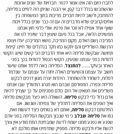
לחברו היום הזה אינו אמור לכפר. חברויות של שנים ארוכות
שהשתבשו בגלל דבר קטן, אי הבנה שניתן היה לסיים בסליחה,
להתחבק ולשוב להיות חברים. מריבות בתוך המשפחה בין
אחים/קרובים שלא מדברים זה עם זה כבר שנים בגלל ויכוח
שאף אחד אפילו לא זוכר את פרטיו. אולי כלפי חוץ אנחנו
ממשיכים הלאה, אבל בכל פעם שיצוץ דבר שיזכיר לנו את
המריבה (שם האדם, מקום המריבה, נושא המריבה) יעלו ויצופו
הרגשות השליליים והם יתקעו כמו מקל בגלגלים של חיינו. קיימת
תחושה שבקשת סליחה היא אחד הדברים הכי קשים שיש. הקושי
להודות בפני עצמנו שטעינו, הקושי הכפול להודות בכך בפני
האחר ובעיקר.........
להתנצל.
הסליחה באה ללמד אותנו שיעור
חשוב על עצמנו והשיעורים האלה יחזרו על עצמם עד שנלמד
לסלוח, לשחרר ולהשתחרר. היהדות יצרה מגוון דרכים לבקש
סליחה וכפרה. המפורסם שבהם הוא מנהג התשליך שבו אנחנו
משליכים את חטאינו אל הים. כולם מסכימים על כך שצריך להיות
אדם גדול כדי לבקש
סליחה.
השאלה היא כיצד מבקשים סליחה
ואיך הופכים את הסליחה לתהליך של צמיחה ושגשוג. אם
החלטתם לבקש
סליחה,
ואתם לא בטוחים כיצד לעשות זאת,
נסו את
סליחה שבלב
כי מי שנבוך מבקשת הסליחה בפני אדם
שפגע או נפגע ממנו ישמח לדעת שמבחינת התת מודע אין צורך
לגשת אליו ולבקש סליחה. מספיק שתדמיינו אותו מולכם. לא