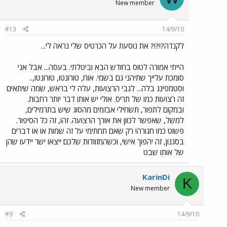
New member
#13
14/9/10
לקנדה?!?!? את נוסעת על הכרטיס שלי נראה לי...
הייתי אמורה לטוס בחודש הבא וביטלתי. בעסה... אבל אני
סומכת עלייך שתיהני גם בשמי. אוח, טורונטו, טורונטו,..
וסטמפינג בלה... לגבי הרצועות, עלה לי בראש, שמה שיתאים
זה רצועות כמו של תריס. אולי יש אותו דבר יותר רחבות.
ובמקום לתפור, תשחילי אבזמים מהסוג שיש בתרמילים,
למשל, שאפשר לכוון את אורך הרצועה. זהו, זה כל הסיפור.
פשוט כמו חגורה! רק שאם תחתימי על זה שמות או או דברים
בסגנון, זה יהפוך אישי, וכשהמזוודות שלכם ייצאו ישר יידעו שהן
של אותו שבט
KarinDi
K
New member
#9
14/9/10