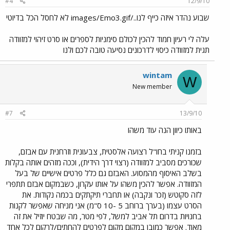
#4
12/9/10
שבוע נהדר איזה כייף לנו../images/Emo3.gif לא לחסל הכל בדיוטי
עלה לי רעיון חמוד להכין לכולם סימניות לספרים או סרט זיהוי למזוודה
תגית למזוודה כיסוי לדרכונים נסיעה טובה לכם ולנו
wintam
W
New member
#7
13/9/10
באותו כיוון הנה עוד משהו
בזמנו קניתי בחו"ל רצועה אלסטית, צבעונית וזרחנית עם אבזם,
שכורכים מסביב למזוודה (רצוי דרך הידית), וככה מזהים אותה בקלות
בשלב האיסוף מהמסוע. האבזם גם כלל פרטים אישיים של בעל
המזוודה. אפשר להכין משהו על אותו עקרון, כשבמקום אבזם תתפרי
לזה סקוטש (זכר ונקבה) או תחברי תיקתקים בכמה נקודות. את
הסרט עצמו (בערך ברוחב 5 -10 ס"מ) אני מניחה שאפשר לקנות
בחנויות בדרום תל אביב למשל, לפי מטר, מה שבטח יוזיל את זה
מאוד. אפשר כמובן במקום מקום לפרטים להחתים/לרקום לכל אחד