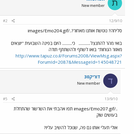
ת
New member
#2
12/9/10
סליחה? נוטשת אותנו מאחור?../images/Emo204.gif
בואי מהר להתנצל.............
כי........... היום בפינה השבועית "יוצאים
מאזור הנוחות" בואו לשתף ולהשתתף תודה
http://www.tapuz.co.il/Forums2008/ViewMsg.aspx?
ForumId=2087&MessageId=145048721
דוריק30
ד
New member
#5
13/9/10
../images/Emo207.gif תפו אהבתי את השרשור שהתחלת
בעושים שוק
אולי תעלי אותו גם פה, שנוכל להשיב עליו?