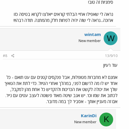
סימניות זה טוב!
נראה לי שאפילו אחיי הבלתי קוראים ייאלצו לקרוא בטיסה כזו
ארוכה...נראה לי שזה יהיה לפחות חלק מהמתנה. תודה רבה!!!
wintam
W
New member
#8
13/9/10
עוד רעיון
אמנם לא מחברות מטופלות, אבל פנקסים קטנים עם עט תואם - כל
אחד יש לו מה לרשום לפני, במהלך ואחרי הטיול. כדי לתת את הטאץ'
שלך את יכולה לקשט את הכריכות ולהקדיש כל אחת מהן למקבל,
לכתוב את שמו וכו'. יש אגב שיטה מאוד פשוטה לעצב עטים עם נייר.
אם זה מעניין אותך - אסביר לך במה מדובר.
KarinDi
K
New member