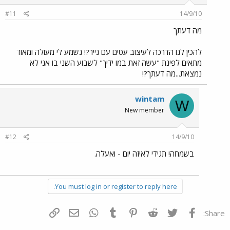
#11
14/9/10
מה דעתך
להכין לנו הדרכה לעיצוב עטים עם נייר?! נשמע לי מעולה ומאוד
מתאים לפינת "עשה זאת במו ידיך" לשבוע השני בו אני לא
נמצאת...מה דעתך?!
wintam
W
New member
#12
14/9/10
בשמחה! תגידי לאיזה יום - ואעלה.
You must log in or register to reply here.
פייסבוק
Twitter
Reddit
Pinterest
Tumblr
WhatsApp
דואר אלקטרוני
הוסף קישור
Share: