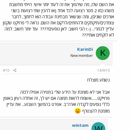
את השם שלו, מה שיהפוך את זה לעוד יותר אישי. הייתי מחשבת
משהו כמו 2 מטר רצועה לכל אחד (או להכין שתי רצועות בשני
אורכים שונים), ומה שנשאר מבחינת עבודה הוא לחתוך, לחבר
צומדנים/תיקתקים ולהחתים/לרקום את השם. נראה לי פרויקט שקטן
עלייך לגמרי... (-:! הכי חשוב: לאן נוסעים????
עוד יותר חשוב: למה
לא לוקחים אותי???
KarinDi
K
New member
#10
14/9/10
נשמע מוצלח
אבל אני לא סומכת על הידע שלי בתפירה אפילו לכזה
פרוייקט.......אשמח לראות תמונה אם יש לך, זה אחלה רעיון באופן
כללי נוסעים לקנדה וארה"ב. אפרט בהמשך השבוע... את עדיין
מוזמנת להצטרף
wintam
W