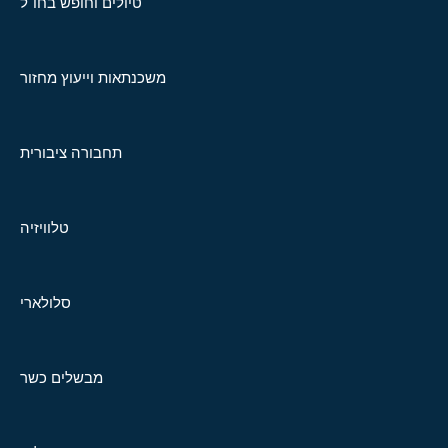
טיולים וחופש בחו"ל
משכנתאות וייעוץ מחזור
תחבורה ציבורית
טלוויזיה
סלולארי
מבשלים כשר