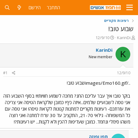
התחבר
הירשם
רעיונות מקוריים
שבוע טוב!
פ
פ
12/9/10
KarinDi
ו
ו
ת
ר
KarinDi
K
ח
ס
New member
ה
ם
נ
ב
ו
ת
#1
12/9/10
ש
א
א
ר
../images/Emo160.gifשבוע טוב!
י
ך
בוקר טוב! איך עבר עליכם החג? מחכה לשמוע חוויות!!! בסוף השבוע הזה
אני טסה לשבועיים שלמים...איזה כיף! כמובן שלקראת הטיסה אני צריכה
את עזרתכם- רעיונות מקוריים למתנות קטנות לקראת טיסה! אני טסה עם
כל המשפוחה- גילאי 21-70, התקציב עד 30 ש"ח למתנה ואני רוצה
משהו סימלי ונחמד. כמובן שעדיפות להכין ולא לקנות... יש רעיונות?!
תפו ופוזה