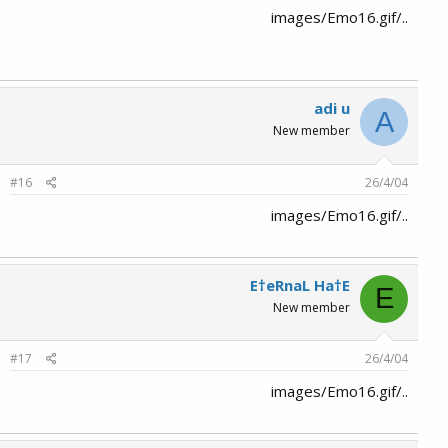
../images/Emo16.gif
adi u
A
New member
#16
26/4/04
../images/Emo16.gif
E†eRnaL Ha†E
E
New member
#17
26/4/04
../images/Emo16.gif