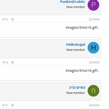
PunkInDrublic
P
New member
#13
25/4/04
../images/Emo16.gif
HellsAngel
H
New member
#14
26/4/04
../images/Emo16.gif
האיש הרע
ה
New member
#15
26/4/04