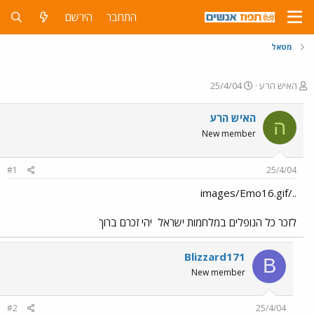
התחבר
הירשם
מטאל
פ
פ
האיש הרע
25/4/04
ו
ו
ת
ר
האיש הרע
ה
ח
ס
New member
ה
ם
נ
ב
ו
ת
#1
25/4/04
ש
א
א
ר
../images/Emo16.gif
י
ך
לזכר כל הנופלים במלחמות ישראל
יהי זכרם ברוך
Blizzard171
B
New member
#2
25/4/04