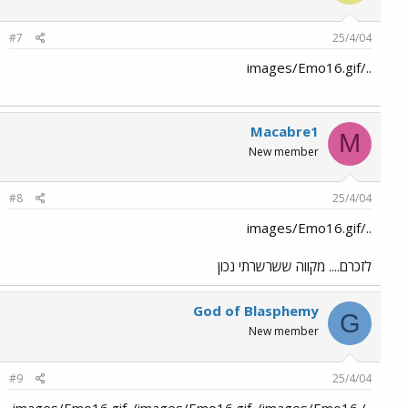
#7
25/4/04
../images/Emo16.gif
Macabre1
M
New member
#8
25/4/04
../images/Emo16.gif
לזכרם.... מקווה ששרשרתי נכון
God of Blasphemy
G
New member
#9
25/4/04
../images/Emo16.gif../images/Emo16.gif../images/Emo16.