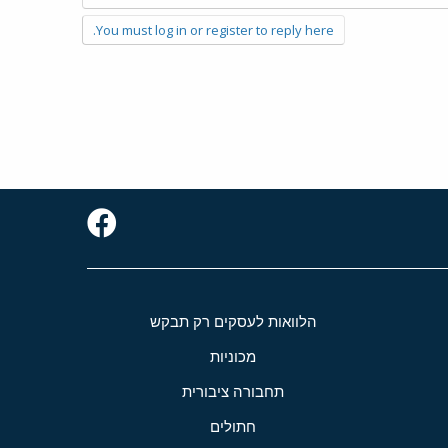
You must log in or register to reply here.
הלוואות לעסקים רק תבקש
מכוניות
תחבורה ציבורית
חתולים