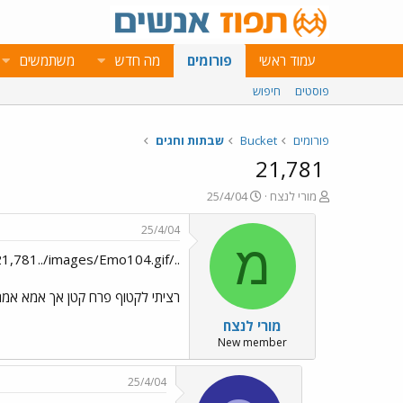
עמוד ראשי
פורומים
מה חדש
משתמשים
פוסטים
חיפוש
פורומים
Bucket
שבתות וחגים
21,781
פ
פ
מורי לנצח
25/4/04
ו
ו
ת
ר
25/4/04
ח
ס
מ
../images/Emo16.gif 21,781../images/Emo104.gif
ה
ם
נ
ב
ו
ת
רציתי לקטוף פרח קטן אך אמא אמרה ל
ש
א
מורי לנצח
א
ר
י
New member
ך
25/4/04