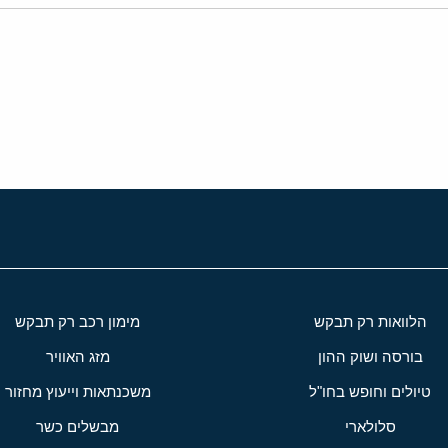
י
שור
הלוואות רק תבקש
מימון רכב רק תבקש
בורסה ושוק ההון
מזג האוויר
טיולים וחופש בחו"ל
משכנתאות וייעוץ מחזור
סלולארי
מבשלים כשר