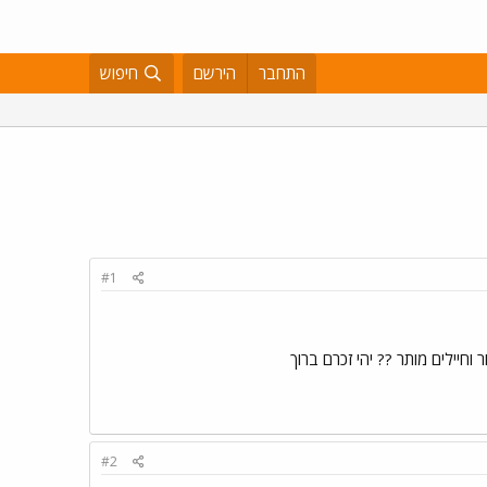
התחבר
הירשם
חיפוש
#1
וחיילים מותר ?? יהי זכרם ברוך
#2