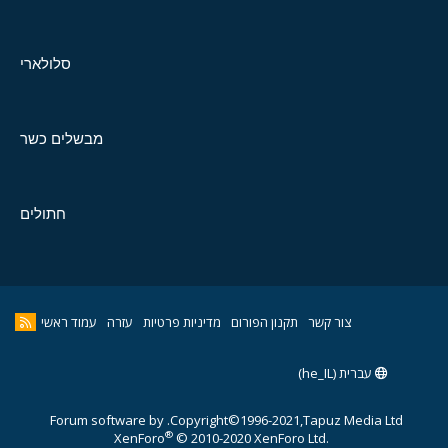
סלולארי
מבשלים כשר
חתולים
צור קשר
תקנון הפורום
מדיניות פרטיות
עזרה
עמוד ראשי
עברית (he_IL)
Forum software by
Copyright©1996-2021,Tapuz Media Ltd.
®
XenForo
© 2010-2020 XenForo Ltd.