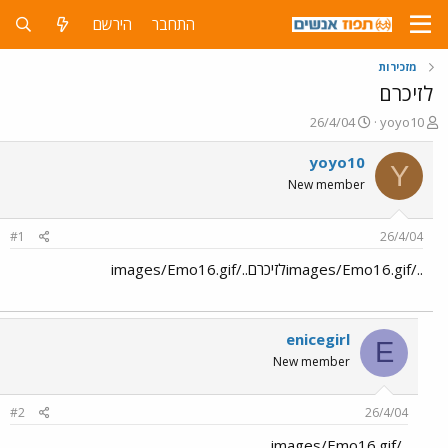
התחבר
הירשם
מזכירות
לזיכרם
פ
פ
26/4/04
yoyo10
ו
ו
ת
ר
yoyo10
Y
ח
ס
New member
ה
ם
נ
ב
ו
ת
#1
26/4/04
ש
א
א
ר
../images/Emo16.gifלזיכרם../images/Emo16.gif
י
ך
enicegirl
E
New member
#2
26/4/04
../images/Emo16.gif