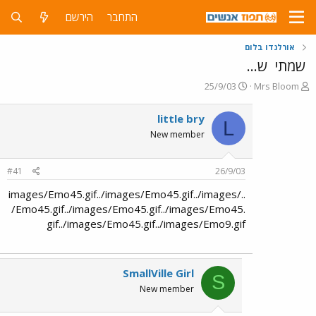
התחבר
הירשם
אורלנדו בלום
שמתי
ש...
פ
פ
25/9/03
Mrs Bloom
ו
ו
ת
ר
little bry
L
ח
ס
New member
ה
ם
נ
ב
ו
ת
#41
26/9/03
ש
א
א
ר
../images/Emo45.gif../images/Emo45.gif../images
י
/Emo45.gif../images/Emo45.gif../images/Emo45.
ך
gif../images/Emo45.gif../images/Emo9.gif
SmallVille Girl
S
New member