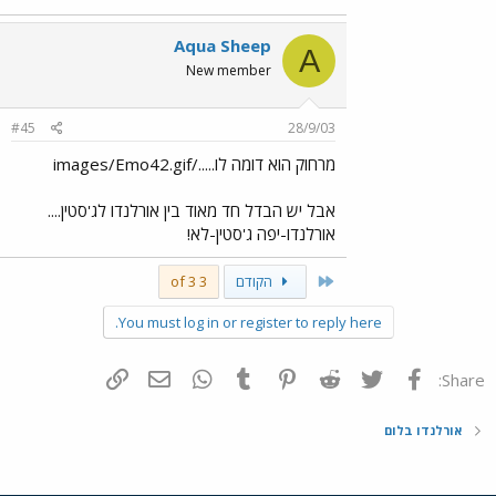
Aqua Sheep
A
New member
#45
28/9/03
מרחוק הוא דומה לו...../images/Emo42.gif
אבל יש הבדל חד מאוד בין אורלנדו לג'סטין....
אורלנדו-יפה ג'סטין-לא!
First
הקודם
3 of 3
You must log in or register to reply here.
פייסבוק
Twitter
Reddit
Pinterest
Tumblr
WhatsApp
דואר אלקטרוני
הוסף קישור
Share:
אורלנדו בלום