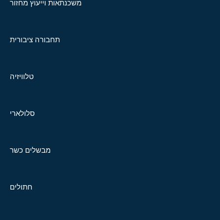
משכנתאות וייעוץ מחזור
תחבורה ציבורית
טלוויזיה
סלולארי
מבשלים כשר
חתולים