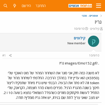
התחבר
הירשם
אופניים - טכני
גריז
פ
פ
קילופים
10/9/10
ו
ו
ת
ר
קילופים
ק
ח
ס
New member
ה
ם
נ
ב
ו
ת
#1
10/9/10
ש
א
א
ר
../images/Emo152.gif גריז
י
ך
לא משנה כמה חזק אני סוגר את השחרור המהיר של מוט האוכף שלי
(KS950) הוא עדיין יורד במהלך הרכיבה. החלפתי לשיחרור מהיר של
token וזה לא פתר את הבעיה. הבנתי שיש גריז מיוחד שתפקידו ליצור
חיכוך בשונה מהגריז הרגיל. מכירים משהו כזה? חוצמזה, הקראנק שלי
התחיל לעשות תיקתוקים מוזרים כשהפדל השמאלי נמצא בשעה 10 ו 2.
יש מצב שאני צריך לתת שם בגירוז, יש איזה גריז מומלץ? תודה.