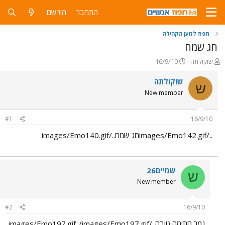
התחבר
הירשם
תפוז למען הקהילה
חג שמח
פ
פ
שוקולתה
16/9/10
ו
ו
ת
ר
שוקולתה
ש
ח
ס
New member
ה
ם
נ
ב
ו
ת
#1
16/9/10
ש
א
א
ר
../images/Emo142.gifחג שמח../images/Emo140.gif
י
ך
שמיים26
ש
New member
#2
16/9/10
גמר חתימה טובה../images/Emo197.gif../images/Emo197.gif