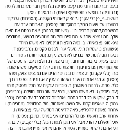
ב.עם חבר/עם הדובי פנדי.(עם ציורים) ג.להזמין חברים/חברות לקפה.
(גרביונים) ד.חופשי? חופשי?!(צבאיות) ה.במסיבת דיסקו
רועשת...^_^(בלי עקב) ו.להציק לאחותי הקטנה...(מסריחות) ז.לרקוד
במועדון עד שעות הבוקר המוקדמות !(פסים)
ח.ארוחת ערב עם
המשפחה,להזמין חברים וכו´... (פשוטות,לבנות) 5.אם נפתח את הארון
שלך, מה נמצא שם? א. מכנסיים וחולצות מגוהצים למשעי, מסודרים
טיפ-טופ. (צבאיות)
ב. כמה חולצות וג´ינסים. לא משהו מיוחד.
(פשוטות) ג. שמלות מיני, מעילי עור, לבנים סקסיים. (גרביונים) ד.
גבעות מבולגנות של בגדים לא ממש נקיים. (מסריחות) ה. סוודרים
רכים, צעיף, בקבוק חם ודובי. (גרבי צמר) ו. חולצות עם הדפסים של
פוקימון! ייפי! (עם ציורים) ז. חולצות גזורות, קולר ספייקים. משהו שונה
כזה. (בלי עקבים) ח. צמידים ובגדים זוהרים עם נצנצים! צועק ויפה!
(פסים) 6. מהי ארוחת הערב האהובה עליך? א. חביתה וסלט בדרך
כלל. סתם. (לבנות פשוטות) ב. סוכריות ענקיות על מקל ומסטיק תות!
(עם ציורים) ג. לא משהו משמין, ורצוי עם אור נרות ומוזיקה. (גרביונים)
ד. מרק, שוקו או כל דבר מחמם. ואחרי זה להתכרבל על הספה. (גרבי
צמר) ה. שאריות קרות של משהו מאתמול, מול הטלוויזיה. (מסריחות) ו.
ארוחה מאוזנת להפליא, כיאה לדיאטה הנוקשה שלי. (צבאיות) ז.
ארוחת ערב רועשת עם כל החברים! אני במרכז, כמובן. (פסים)
ח.
אוכל תאילנדי, הודי. אבל אני מוכן לנסות הכול. (בלי עקבים) 7.במה
הכי אהבת לשחק כשהיית קטן? א. אהבתי? אני עדיין אוהב! מי רוצה