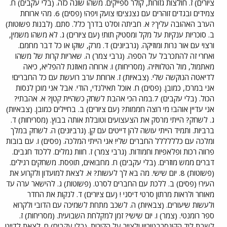
ציורים) ז. חולצות גזורות, קולר ספייקים. משהו שונה כזה. (בלי עקבים) ח.
צמידים ובגדים זוהרים עם נצנצים! צועק ויפה! (פסים) 6. מהי ארוחת
הערב האהובה עליך? א. חביתה וסלט בדרך כלל. סתם. (לבנות פשוטות)
ב. סוכריות ענקיות על מקל ומסטיק תות! (עם ציורים) ג. לא משהו משמין,
ורצוי עם אור נרות ומוזיקה. (גרביונים) ד. מרק, שוקו או כל דבר מחמם.
ואחרי זה להתכרבל על הספה. (גרבי צמר) ה. שאריות קרות של משהו
מאתמול, מול הטלוויזיה. (מסריחות) ו. ארוחה מאוזנת להפליא, כיאה
לדיאטה הנוקשה שלי. (צבאיות) ז. ארוחת ערב רועשת עם כל החברים!
אני במרכז, כמובן. (פסים) ח. אוכל תאילנדי, הודי. אבל אני מוכן לנסות
הכול. (בלי עקבים) 7.במה הכי אהבת לשחק כשהיית קטן? א. אהבתי?
אני עדיין אוהב! מי רוצה חממות? (עם ציורים) ב. בחיילים כמובן. (צבאיות)
ג. לשחק? הייתי מרסק את הצעצועים וטובלת אותה בבוץ. (מסריחות) ד.
ברביות. ותמיד הייתי עושה להן דייטים עם קן. (גרביונים) ה. לשחק במלך
ומלכה עם כלללללל החברים שלי! אני הייתי המלכה. (פסים) ו. עם בובות
פרווה רכות ופלאפיות וחמודות. (גרבי צמר) ז. חוות נמלים. ללכוד חגבים.
דברים ממש מוזרים. (בלי עקבים) ח. מחבואים, תופסת. משחקים רגילים.
(פשוטות) 8. יום שישי. מה בא לך לעשות? א. לצאת למועדון ולקרוע את
העיר! (פסים) ב. ללכת עם החברים לסרט. (פשוטות) ג. להישאר ערה עד
מאוחר ולראות מרתון סרטי דיסני ! (עם ציורים) ד. לנקות את החדר
ולעשות שיעורים. (צבאיות) ה. לשכב מתחת לשמיכה עם הדובי ולקרוא
ספר רומנטי. (צמר) ו. יום שישי? זמן למקלחת השבועית. (מסריחות) ז.
לשבת ליד הקונסרבטוריון ולצייר על הקירות. (בלי עקבים) ח. לצאת לדייט