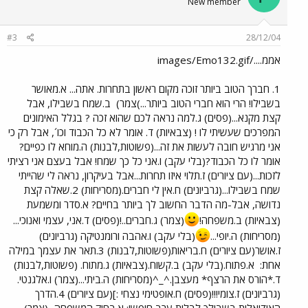
New member
#3
28/12/04
אממ..../images/Emo132.gif
1. חברך הטוב ביותר זוכה מקום ראשון בתחרות. אתה... א.מאושר
בשבילו! הרי הוא חברי הטוב ביותר...)צמר)
ב.שמח בשבילו, אבל
קצת מקנא...(פסים) ג.למה נראה לכם שהוא זכה ? בגלל האימונים
המפרכים שעשיתי לו ! (צבאיות) ד. אומר לא כל הכבוד וכו´, אבל רק כי
אני מרגיש חובה לעשות את זה...(פשוטות,לבנות) ה.מוחא לו כפיים?
אומר לו כל הכבוד?(בלי עקב) ו.אני כל כך שמח! אבל בעצם אני רציתי
לזכות...(עם ציורים) ז.תלוי איזו תחרות...אבל בעיקרון, נראה לי שהייתי
שמח בשבילו...(גרביונים) ח.אין לי חברים.(מסריחות) 2.שאלה קצת
נדושה, אבל-מה הדבר החשוב לך ביותר בחיים? א.סדר ומשמעת
(צבאיות) ב.משפחה!
(צמר) ג.חברים..!(פסים) ד.אני, עצמי ואנוכי...
(מסריחות) ה.יופי...
(בלי עקב) ו.אהבה ורומנטיקה (גרביונים)
ז.אושר(עם ציורים) ח.בריאות(פשוטות,לבנות) 3.תאר את עצמך במילה
אחת:
א.פתוח.(בלי עקב) ב.קשוח.(צבאיות) ג.מתוח. (פשוטות,לבנות)
ד.*הורס את הרצף* מעצבן.^_^(מסריחות) ה.ביתי...(צמר) ו.אלגנטי.
(גרביונים) ז.צומי!!!(פסים) ח.אופטימי נצחי :](עם ציורים) 4.הדרך
האידיאלית בשבילך לבלות ערב חופשי: א.בחיק המשפחה...(צמר)