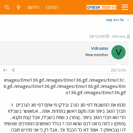
התחבר
הירשם
על כוס קפה
פ
פ
28/12/04
Vdrums
ו
ו
ת
ר
Vdrums
V
ח
ס
New member
ה
ם
נ
ב
ו
ת
#1
28/12/04
ש
א
א
ר
../images/Emo136.gif../images/Emo136.gif../images/Emo13
י
6.gif../images/Emo136.gif../images/Emo136.gif../images/Em
ך
o136.gif../images/Emo136.gif
סכמו את התשובות לפי סוג הגרב ובידקו מי אתם לפי סוג הגרביים
1.
חברך הטוב ביותר זוכה מקום ראשון בתחרות. אתה... א.מאושר בשבילו!
הרי הוא חברי הטוב ביותר...)צמר) ב.שמח בשבילו, אבל קצת מקנא...
(פסים) ג.למה נראה לכם שהוא זכה ? בגלל האימונים המפרכים שעשיתי
לו ! (צבאיות) ד. אומר לא כל הכבוד וכו´, אבל רק כי אני מרגיש חובה