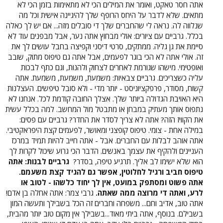
אתה חסר טאקט, ואומר את המילים הכי לא מתאימות בזמן הכי לא
מתאים. שלא לדבר על היחס הרופף שלך להיגיינה אישית וכל מה
שנלווה לה. נראה לי שהחברים שלך די סובלים מזה... אם יש לך כאלה
בכלל. גרביים עם ציורים: אולי מבחוץ אתה נער, אבל מבפנים עוד לא
סיימת את גן גליה. ממתקים, סרטי דיסני וקפיצה בחבל עושים לך את
זה. אולי אתה לא הכי בוגר לפעמים, אבל אתה גם טיפוס מתוק, שובב
ואופטימי. מישהו שגורמת לאחרים לצחוק ולהנות, וגם כתף לבכות
עליה כשצריכים. גרביים צבאיות: משמעת, משמעת, משמעת. אתה
קשוח, מסודר, פרפקציוניסט - יותר מדי - ולא סובל טיפשים. העצלנות
היא האויבת הגדולה ביותר שלך. אצלך החובה קודמת לכל. אנחנו לא
נתפוס אותך מעתיק במבחן או מתבטל מול המחשב. למה בכלל עשית
את הקוויז הזה? אתה לא צריך לסדר את החדר? גרביים עם פסים:
במילה אחת - צומי. טיפוס קופצני ומאושר, לפעמים קצת היפראקטיבי.
אתה אוהב לבלות עם החברים. אבל - אתה חייב להיות תמיד במרכז
העניינים ולהקיף את עצמך באנשים. הדבר הכי גרוע שיכול לקרות לך
הוא שלא ישימו לב אליך. תרגיע טיפה, בסדר?
גרביים לבנות: אתה
טיפוס חביב ורגיל לחלוטין, אפשר גם להגיד קצת משעמם.
אתה פשוט ומסתפק במועט, אין לך יחוד כלשהו - לטוב או
לרע, ואתה די מרוצה ממה שאתה.
גרבי צמר: אתה אחלה בן אדם!
אתה טוב, אדיב וחם... משפחה וחברים זה הכל בשבילך ותעשה המון
בשבילם. בנוסף, אתה ביתי מאוד...בשבילך אין מקום טוב יותר מהבית,