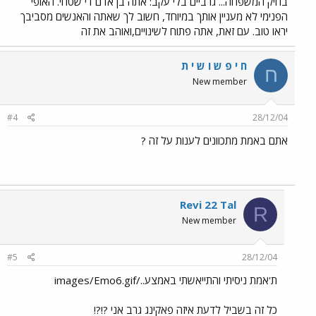
בחיק המשפחה... גרביים בלי עקב: אתה בן אדם די שטחי. האופי
הפנימי לא מעניין אותך במיוחד, חשוב לך שאתה והאנשים מסביבך
יראו טוב. עם זאת, אתה פתוח לשינויים,ואוהב את זה
ח י פ ש ו ש י ת
ח
New member
#4
28/12/04
אתם באמת מתכוונים לענות על זה ?
Revi 22 Tal
R
New member
#5
28/12/04
ת'אמת ניסיתי והתייאשתי באמצע../images/Emo6.gif
כל זה בשביל לדעת איזה פאקינג גרב אני ?!?!