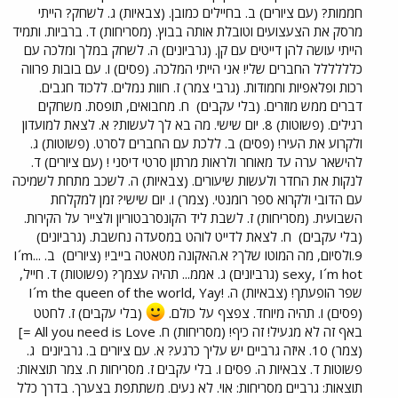
חממות? (עם ציורים) ב. בחיילים כמובן. (צבאיות) ג. לשחק? הייתי
מרסק את הצעצועים וטובלת אותה בבוץ. (מסריחות) ד. ברביות. ותמיד
הייתי עושה להן דייטים עם קן. (גרביונים) ה. לשחק במלך ומלכה עם
כלללללל החברים שלי! אני הייתי המלכה. (פסים) ו. עם בובות פרווה
רכות ופלאפיות וחמודות. (גרבי צמר) ז. חוות נמלים. ללכוד חגבים.
דברים ממש מוזרים. (בלי עקבים)
ח. מחבואים, תופסת. משחקים
רגילים. (פשוטות) 8. יום שישי. מה בא לך לעשות? א. לצאת למועדון
ולקרוע את העיר! (פסים) ב. ללכת עם החברים לסרט. (פשוטות) ג.
להישאר ערה עד מאוחר ולראות מרתון סרטי דיסני ! (עם ציורים) ד.
לנקות את החדר ולעשות שיעורים. (צבאיות) ה. לשכב מתחת לשמיכה
עם הדובי ולקרוא ספר רומנטי. (צמר) ו. יום שישי? זמן למקלחת
השבועית. (מסריחות) ז. לשבת ליד הקונסרבטוריון ולצייר על הקירות.
(בלי עקבים)
ח. לצאת לדייט לוהט במסעדה נחשבת. (גרביונים)
9.ולסיום, מה המוטו שלך? א.האקונה מטאטה בייבי! (ציורים)
ב. ...I´m
sexy, I´m hot (גרביונים) ג. אממ... תהיה עצמך? (פשוטות) ד. חייל,
שפר הופעתך! (צבאיות) ה. !I´m the queen of the world, Yay
(פסים) ו. תהיה מיוחד. צפצף על כולם.
(בלי עקבים) ז. לחטט
באף זה לא מגעיל! זה כיף! (מסריחות) ח. All you need is Love =]
(צמר) 10. איזה גרביים יש עליך כרגע? א. עם ציורים ב. גרביונים
ג.
פשוטות ד. צבאיות ה. פסים ו. בלי עקבים ז. מסריחות ח. צמר תוצאות:
תוצאות: גרביים מסריחות: אוי. לא נעים. משתתפת בצערך. בדרך כלל