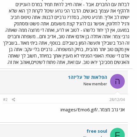
לבלות עם החברים. אבל - אתה חייב להיות תמיד במרכז העניינים
ולהקיף את עצמך באנשים. הדבר הכי גרוע שיכול לקרות לך הוא שלא
ישימו לב אליך. תרגיע טיפה, בסדר? גרביים לבנות: אתה טיפוס חביב
ורגיל לחלוטין, אפשר גם להגיד קצת משעמם. אתה פשוט ומסתפק
במועט, אין לך יחוד כלשהו - לטוב או לרע, ואתה די מרוצה ממה שאתה.
גרבי צמר: אתה אחלה בן אדם! אתה טוב, אדיב וחם... משפחה וחברים
זה הכל בשבילך ותעשה המון בשבילם. בנוסף, אתה ביתי מאוד...בשבילך
אין מקום טוב יותר מהבית, בחיק המשפחה... גרביים בלי עקב: אתה בן
אדם די שטחי. האופי הפנימי לא מעניין אותך במיוחד, חשוב לך שאתה
והאנשים מסביבך יראו טוב. עם זאת, אתה פתוח לשינויים,ואוהב את זה.
הפלאות של עליזה1
ה
New member
#2
28/12/04
אני גרב מצמר../images/Emo6.gif
free soul
F