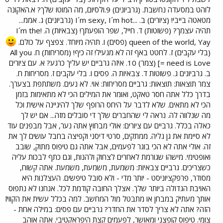
לוהט במסעדה נחשבת. (גרביונים) 9.ולסיום, מה המוטו שלך? א.האקונה
מטאטה בייבי! (ציורים) ב. ...I´m sexy, I´m hot (גרביונים) ג. אממ...
תהיה עצמך? (פשוטות) ד. חייל, שפר הופעתך! (צבאיות) ה. !I´m the
queen of the world, Yay (פסים) ו. תהיה מיוחד. צפצף על כולם.
(בלי עקבים) ז. לחטט באף זה לא מגעיל! זה כיף! (מסריחות) ח. All you
need is Love =] (צמר) 10. איזה גרביים יש עליך כרגע? א. עם ציורים
ב. גרביונים ג. פשוטות ד. צבאיות ה. פסים ו. בלי עקבים ז. מסריחות ח.
צמר תוצאות: תוצאות: גרביים מסריחות: אוי. לא נעים. משתתפת בצערך.
בדרך כלל אתה חסר טאקט, ואומר את המילים הכי לא מתאימות בזמן
הכי לא מתאים. שלא לדבר על היחס הרופף שלך להיגיינה אישית וכל
מה שנלווה לה. נראה לי שהחברים שלך די סובלים מזה... אם יש לך
כאלה בכלל. גרביים עם ציורים: אולי מבחוץ אתה נער, אבל מבפנים עוד
לא סיימת את גן גליה. ממתקים, סרטי דיסני וקפיצה בחבל עושים לך את
זה. אולי אתה לא הכי בוגר לפעמים, אבל אתה גם טיפוס מתוק, שובב
ואופטימי. מישהו שגורמת לאחרים לצחוק ולהנות, וגם כתף לבכות עליה
כשצריכים. גרביים צבאיות: משמעת, משמעת, משמעת. אתה קשוח,
מסודר, פרפקציוניסט - יותר מדי - ולא סובל טיפשים. העצלנות היא
האויבת הגדולה ביותר שלך. אצלך החובה קודמת לכל. אנחנו לא נתפוס
אותך מעתיק במבחן או מתבטל מול המחשב. למה בכלל עשית את הקוויז
הזה? אתה לא צריך לסדר את החדר? גרביים עם פסים: במילה אחת -
צומי. טיפוס קופצני ומאושר, לפעמים קצת היפראקטיבי. אתה אוהב