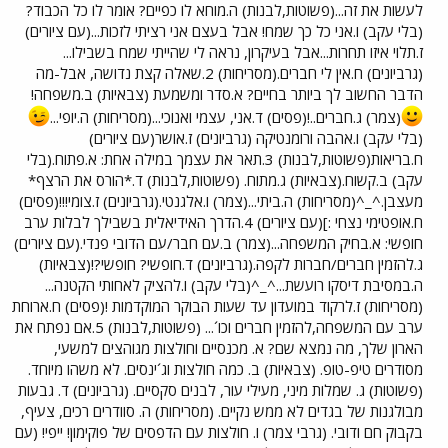
לעשות את זה...(פשוטות,לבנות) ה.מוחא לו כפיים? אומר לו כל הכבוד?
(בלי עקב) ו.אני כל כך שמח! אבל בעצם אני רציתי לזכות...(עם ציורים)
ז.תלוי איזו תחרות...אבל בעיקרון, נראה לי שהייתי שמח בשבילו...
(גרביונים) ח.אין לי חברים.(מסריחות) 2.שאלה קצת נדושה, אבל-מה
הדבר החשוב לך ביותר בחיים? א.סדר ומשמעת (צבאיות) ב.משפחה!
(צמר) ג.חברים..!(פסים) ד.אני, עצמי ואנוכי...(מסריחות) ה.יופי...
(בלי עקב) ו.אהבה ורומנטיקה (גרביונים) ז.אושר(עם ציורים)
ח.בריאות(פשוטות,לבנות) 3.תאר את עצמך במילה אחת: א.פתוח.(בלי
עקב) ב.קשוח.(צבאיות) ג.מתוח. (פשוטות,לבנות) ד.*הורס את הרצף*
מעצבן.^_^(מסריחות) ה.ביתי...(צמר) ו.אלגנטי.(גרביונים) ז.צומי!!!(פסים)
ח.אופטימי נצחי :](עם ציורים) 4.הדרך האידיאלית בשבילך לבלות ערב
חופשי: א.בחיק המשפחה...(צמר) ב.עם חבר/עם הדובי פנדי.(עם ציורים)
ג.להזמין חברים/חברות לקפה.(גרביונים) ד.חופשי? חופשי?!(צבאיות)
ה.במסיבת דיסקו רועשת...^_^(בלי עקב) ו.להציק לאחותי הקטנה...
(מסריחות) ז.לרקוד במועדון עד שעות הבוקר המוקדמות !(פסים) ח.ארוחת
ערב עם המשפחה,להזמין חברים וכו´... (פשוטות,לבנות) 5.אם נפתח את
הארון שלך, מה נמצא שם? א. מכנסיים וחולצות מגוהצים למשעי,
מסודרים טיפ-טופ. (צבאיות) ב. כמה חולצות וג´ינסים. לא משהו מיוחד.
(פשוטות) ג. שמלות מיני, מעילי עור, לבנים סקסיים. (גרביונים) ד. גבעות
מבולגנות של בגדים לא ממש נקיים. (מסריחות) ה. סוודרים רכים, צעיף,
בקבוק חם ודובי. (גרבי צמר) ו. חולצות עם הדפסים של פוקימון! ייפי! (עם