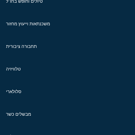
טיולים וחופש בחו"ל
משכנתאות וייעוץ מחזור
תחבורה ציבורית
טלוויזיה
סלולארי
מבשלים כשר