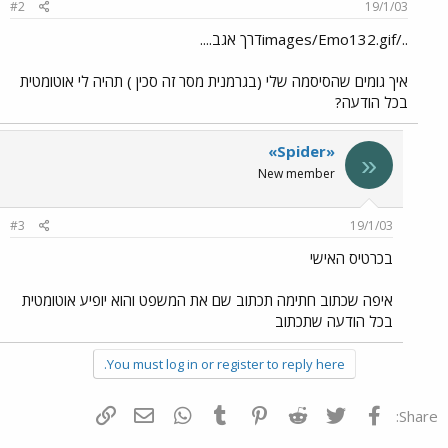
#2
19/1/03
../images/Emo132.gifדרך אגב....
איך גומים שהסיסמה שלי (בגרמנית מסר זה סכין ) תהיה לי אוטומטית
בכל הודעה?
«Spider»
«
New member
#3
19/1/03
בכרטיס האישי
איפה שכתוב חתימה תכתוב שם את המשפט והוא יופיע אוטומטית
בכל הודעה שתכתוב
You must log in or register to reply here.
פייסבוק
Twitter
Reddit
Pinterest
Tumblr
WhatsApp
דואר אלקטרוני
הוסף קישור
Share: