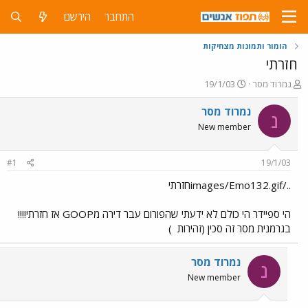
התחבר
הירשם
הומור ותמונות מצחיקות
חזרתי
פ
פ
נמרוד מסר
19/1/03
ו
ו
ת
ר
נמרוד מסר
נ
ח
ס
New member
ה
ם
נ
ב
ו
ת
#1
19/1/03
ש
א
א
ר
../images/Emo132.gifחזרתי
י
ך
הי ספיידר הי כולם לא ידעתי שהפורום עבר דירה מGOOP אז חזרתי!!!!
בגרמנית מסר זה סכין (זהירות
)
נמרוד מסר
נ
New member