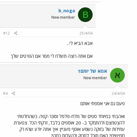
b_noga
B
New member
#12
25/4/04
אבא הביא לי...
אם אתה רוצה תשלח לי מסר אם הפרטים שלך
אמא של יותם1
א
New member
#4
24/4/04
פעם גם אני אספתי אותם
ואהבתי במיוחד סטים של מלח-פלפל וסוכר-קפה. כשהחלטתי
להצטמצם ולהתמקד ב- 20 אוספים בלבד, זרקתי הכל. צטערת.
עתידות של בזוקה נשמע אוסף מעניין: איך אתה יודע שהיו רק
חמישים? האם תוכל לסרוק ולהעלות כמה?