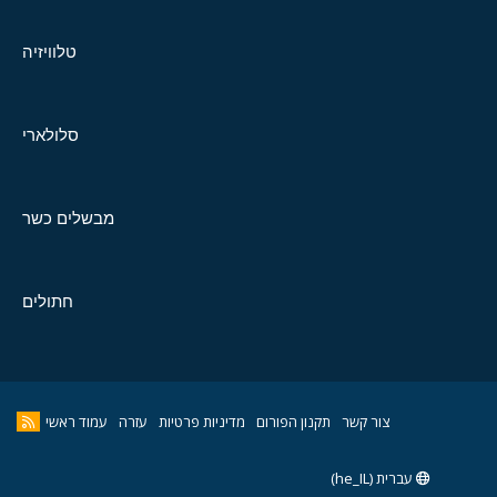
טלוויזיה
סלולארי
מבשלים כשר
חתולים
צור קשר
תקנון הפורום
מדיניות פרטיות
עזרה
עמוד ראשי
עברית (he_IL)