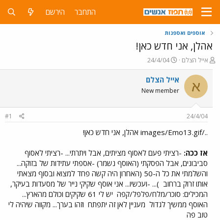
התחבר
הירשם
אוספים ואספנות
אהלן, אני חדש כאן!
פ
פ
אייל הצלם
24/4/04
ו
ו
ת
ר
אייל הצלם
א
ח
ס
New member
ה
ם
נ
ב
ו
ת
#1
24/4/04
ש
א
א
ר
../images/Emo13.gif אהלן, אני חדש כאן!
י
ך
אז ככה:
-רציתי פעם לאסוף מציתים, אבל ויתרתי... -רציתי לאסוף
סביבונים, אבל הפסקתי (האוסף נשמר) -אספתי עתידות של בזוקה...
והשלמתי את כל ה-50 (האחרון היה קשה פחד למצוא ובסוף מצאתי
אותו זרוק ברחוב
)... -ועכשיו... אני אוסף שקיקי נייר של מסעדות בעיקר,
המכילים: סוכר/מלח/פלפל/קפה
יש לי 61 שקיקים וכולם מהארץ...
האוסף ממשיך לגדול
מעניין לאן זה יתפתח
וזהו בערך... מקווה שיהיה לי
טוב פה