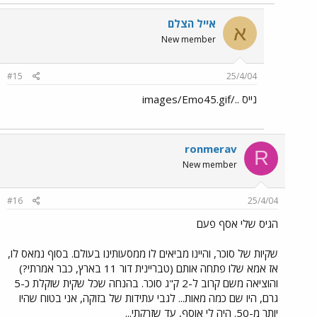
אייל הצלם
א
New member
#15
25/4/04
נייס ../images/Emo45.gif
ronmerav
R
New member
#16
25/4/04
הגיס שלי אסף פעם
שקיות של סוכר, והיינו מביאים לו ממסעותינו בעולם. בסוף נמאס לו,
אז אמא שלו פתחה אותם (טבריינית דור 11 בארץ, כבר אמרתי?)
והוציאה משם קרוב ל-2 ק"ג סוכר. בהנחה שכל שקית שוקלת כ-5
גרם, היו שם כמה מאות... לגבי עתידות של בזוקה, אני בטוח שהיו
יותר מ-50. היה לי אוסף, עד שזרקתי...