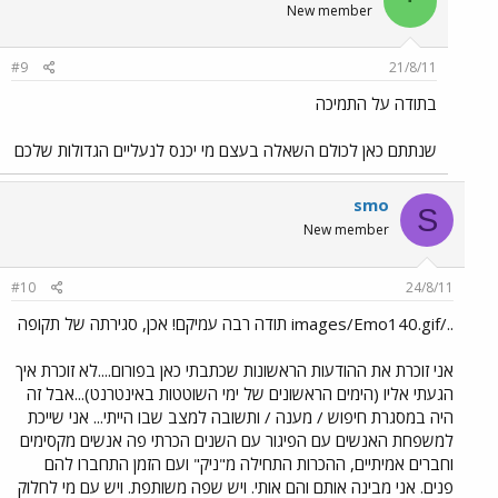
י
New member
#9
21/8/11
בתודה על התמיכה
שנתתם כאן לכולם השאלה בעצם מי יכנס לנעליים הגדולות שלכם
smo
S
New member
#10
24/8/11
../images/Emo140.gif תודה רבה עמיקם! אכן, סגירתה של תקופה
אני זוכרת את ההודעות הראשונות שכתבתי כאן בפורום....לא זוכרת איך
הגעתי אליו (הימים הראשונים של ימי השוטטות באינטרנט)...אבל זה
היה במסגרת חיפוש / מענה / ותשובה למצב שבו הייתי... אני שייכת
למשפחת האנשים עם הפיגור עם השנים הכרתי פה אנשים מקסימים
וחברים אמיתיים, ההכרות התחילה מ"ניק" ועם הזמן התחברו להם
פנים. אני מבינה אותם והם אותי. ויש שפה משותפת. ויש עם מי לחלוק