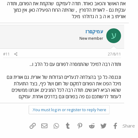
את האושר והכאב כאחד. תודה לעמיקם
שהקמת את הפורום, ותודה
ענקית גם - לאורית הלפרין
, שהיתה הרוח הפעילה כאן. אין כמוך
אורית! ב א ה ב ה גדולה!
מיכל
עמיקםרז
ע
New member
#11
27/8/11
ותודה רבה למיכל שהתמסרה לפורום עם כל הלב ו...
ונכנסה כל כך בהצלחה לנעליים הגדולות של אורית. גם אורית וגם
מיכל הפכו את הפורום למקום של חום ושל כיף, בצד התועלת
שהוא הביא לאנשים. תודה רבה לכל המגיבים. אנחנו ממשיכים
לעמוד לרשותכם גם פה בפורום וגם בדרכים אחרת. עמיקם
You must log in or register to reply here.
פייסבוק
Twitter
Reddit
Pinterest
Tumblr
WhatsApp
דואר אלקטרוני
הוסף קישור
Share: