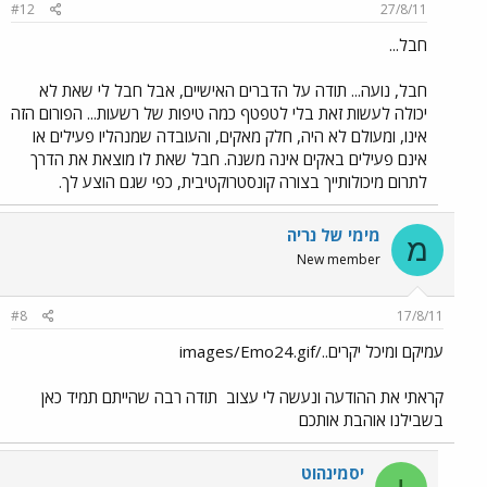
#12
27/8/11
חבל...
חבל, נועה... תודה על הדברים האישיים, אבל חבל לי שאת לא
יכולה לעשות זאת בלי לטפטף כמה טיפות של רשעות... הפורום הזה
אינו, ומעולם לא היה, חלק מאקים, והעובדה שמנהליו פעילים או
אינם פעילים באקים אינה משנה. חבל שאת לו מוצאת את הדרך
לתרום מיכולותייך בצורה קונסטרוקטיבית, כפי שגם הוצע לך.
מימי של נריה
מ
New member
#8
17/8/11
עמיקם ומיכל יקרים../images/Emo24.gif
קראתי את ההודעה ונעשה לי עצוב
תודה רבה שהייתם תמיד כאן
בשבילנו אוהבת אותכם
יסמינהוט