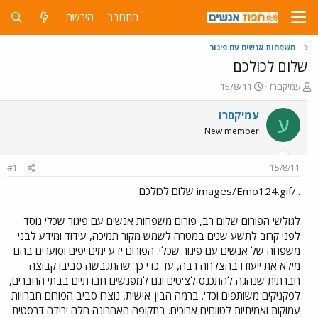
התחבר
הירשם
משפחות אנשים עם פיגור
שלום לכולכם
פ
פ
עמיקםרז
15/8/11
ו
ו
ת
ר
עמיקםרז
ע
ח
ס
New member
ה
ם
נ
ב
ו
ת
#1
15/8/11
ש
א
א
ר
../images/Emo124.gif שלום לכולכם
י
ך
לגולשי הפורום שלום רב, פורום משפחות אנשים עם פיגור שכלי נוסד
לפני קרוב לתשע שנים במטרה לשמש מקור תמיכה, עידוד ומידע לבני
משפחה של אנשים עם פיגור שכלי. הפורום ידע ימים יפים וסוערים בהם
מילא את ייעודו בהצלחה רבה, עד כדי כך שהתגבשה סביבו קבוצה
חברתית שנהגה להתכנס לצ'טים וגם למפגשים חברתיים בבתי החברים,
לפקניקים משותפים וכד'. ברמה הבין-אישית, נוצרו סביב הפורום חברויות
עמוקות ואמיתיות לטווחים ארוכים. בתקופה האחרונה חלה ירידה דרסטית