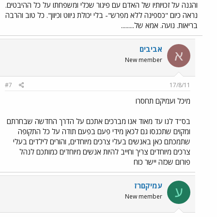
והגנה על זכויותיו של האדם עם פיגור שכלי ומשפחתו על כל ההיבטים.
נראה כיום "כספינה ללא מפרש"- בלי יכולת ניווט וכיוון". כל טוב והרבה
בריאות. נועה. אמא של.........
אביבים
א
New member
#7
17/8/11
מיכל ועמיקם תחסרו
בס"ד לנו עד מאוד אנו מברכים אתכם על הדרך החדשה שבחרתם
ומקוים שתכנסו גם לכאן מידי פעם בפעם תודה על כל התקופה
שתמכתם כאן באנשים בעלי צרכים מיוחדים, והורים לילדים בעלי
צרכים מיוחדים צריך וחייב להיות אנשים מיוחדים כמותכם לנהל
פורום שכזה יישר כוח
עמיקםרז
ע
New member