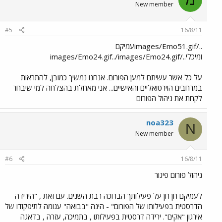
New member
#5
16/8/11
../images/Emo51.gifעמיקם
ומיכלי../images/Emo24.gif../images/Emo24.gif
על כל אשר עשיתם למען הפורום. אנחנו נמשיך כמובן, להתראות
במרחבים הוירטואליים והאישיים... אני מאחלת בהצלחה למי שיבחר
לקחת את ניהול הפורום
noa323
N
New member
#6
16/8/11
ניהול פורום פיגור
לעמיקם חן חן על פעילותך הברוכה רבת השנים. עם זאת , "הירידה
הדרסטית בפעילותו של הפורום" - הינה "בבואה" עגומה לתיפקודו של
אירגון "אקים". ירידה דרסטית בפעילותו , בתמיכה, עזרה , בדאגה