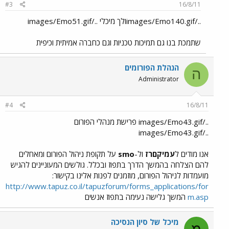
#3
16/8/11
../images/Emo140.gifולך מיכלי ../images/Emo51.gif
שתמכת בנו גם תמיכות טכניות וגם כחברה אמיתית וכיפית
הנהלת הפורומים
ה
Administrator
#4
16/8/11
../images/Emo43.gif פרישת מנהלי הפורום
../images/Emo43.gif
אנו מודים ל
עמיקםרז
ול-
smo
על תקופת ניהול הפורום ומאחלים
להם הצלחה בהמשך הדרך בתפוז ובכלל. גולשים המעוניינים להגיש
מועמדות לניהול הפורום, מוזמנים לפנות אלינו בקישור:
http://www.tapuz.co.il/tapuzforum/forms_applications/for
m.asp
המשך גלישה נעימה בתפוז אנשים
מיכל של סיון הנסיכה
מ