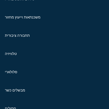
משכנתאות וייעוץ מחזור
תחבורה ציבורית
טלוויזיה
סלולארי
מבשלים כשר
חתולים