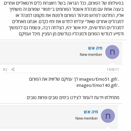
בפעילותו של הפורום, ככל הנראה בשל היווצרות כלים וירטואליים אחרים.
בעצה אחת עם מנהלת אשכול הפורומים ב"תפוז" שפורום זה משתייך
אליו, החלטנו לפרוש מניהול הפורום ולפנות את מקומנו למנהל או
למנהלים אחרים שאולי יצליחו לחדש את ימיו כקדם. אנחנו מאחלים
למנהל/ים החדש/ים, יהיו אשר יהיו, הצלחה רבה, ונשמח גם להמשיך
ולסייע לגולשי הפורום ולמנהליו כגולשים מן המניין. מיכל ועמיקם
חיה אש
ח
New member
#2
16/8/11
../images/Emo51.gif לך עמיקם שליווית את הפורום
../images/Emo140.gif
מתחילתו וידעת לעמוד לצידנו בימים טובים ופחות טובים
חיה אש
ח
New member