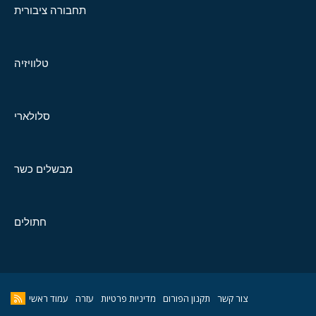
תחבורה ציבורית
טלוויזיה
סלולארי
מבשלים כשר
חתולים
צור קשר
תקנון הפורום
מדיניות פרטיות
עזרה
עמוד ראשי