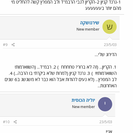
1-גרנד קניון 2-הקריון לגבי הרבמ"ד ולב המפרץ קשה להחליט מי
מהם יותר בעעעעעע
שירנושקה
ש
New member
#9
23/5/03
הדירוג שלי....
1. הקריון... (זה לא ברור? טחחחח
) 2. רבמ"ד... (השווארמות!
השווארמות!!!
) 3. גרנד קניון (למרות שלא ביקרתי בו הרבה...) 4.
לב המפרץ... (לא נעים להודות אבל הוא כבר לא משגשג ב6 שנים
האחרונות...
יוליה הכוסית
י
New member
#10
23/5/03
אני!