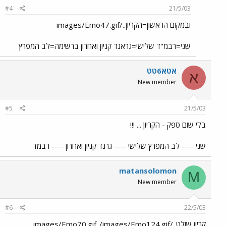
#4
21/5/03
ובמקום הראשון=הקריון../images/Emo47.gif
שני=רבמ"ד שלישי=גראנד קניון ואחרון ברשימה=לב המפרץ
אטא6טט
א
New member
#5
21/5/03
בלי שום ספק - הקריון ... !!!
שני ---- לב המפרץ שלישי ---- גרנד קניון ואחרון ---- רבמד
matansolomon
M
New member
#6
22/5/03
קריון שולט../images/Emo70.gif../images/Emo124.gif