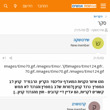
התחבר
הירשם
הקריות
סקר
פ
פ
שירנושקה
21/5/03
ו
ו
ת
ר
שירנושקה
ש
ח
ס
New member
ה
ם
נ
ב
ו
ת
#1
21/5/03
ש
א
א
ר
../images/Emo124.gifסקר../images/Emo70.gif../images/Emo
י
70.gif../images/Emo70.gif../images/Emo124.gif
ך
מהו איזור הקניות המועדף עליכם?
הקריון
הרבמ"ד
קניון לב
המפרץ
גרנד קניון [למרות שלב במפרץ והגרנד לא ממש
קשורים לקריות, הם עדיין דיי קרובים - חוץ מהגרנד קניון...]
קרנוש21
ק
New member