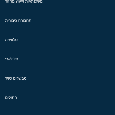
משכנתאות וייעוץ מחזור
תחבורה ציבורית
טלוויזיה
סלולארי
מבשלים כשר
חתולים