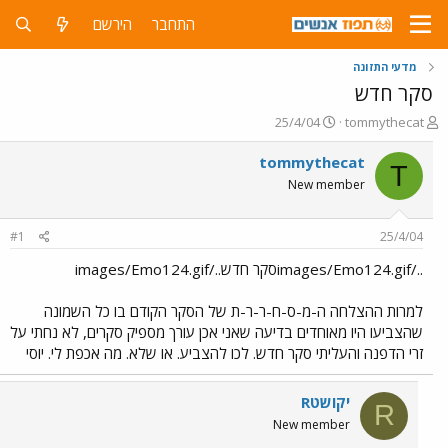
התחבר
הירשם
מדעי התזונה
סקר חדש
פ
פ
25/4/04
tommythecat
ו
ו
ת
ר
tommythecat
T
ח
ס
New member
ה
ם
נ
ב
ו
ת
#1
25/4/04
ש
א
א
ר
../images/Emo124.gifסקר חדש../images/Emo124.gif
י
ך
למרות ההצלחה ה-מ-ס-ח-ר-ר-ת של הסקר הקודם בו כל השמונה
שהצביעו היו מאוחדים בדיעה שאני אכן עורך מספיק סקרים, לא נחתי על
זרי הדפנה והעליתי סקר חדש. לכו להצביע. או שלא. מה אכפת לי. יוסי
Rיקושט
R
New member