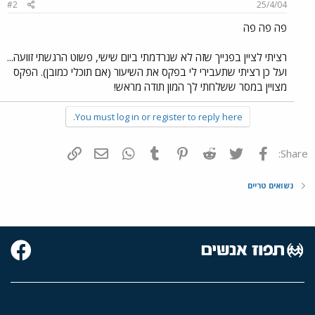
#2
25/4/04
פה פה פה
רציתי לציין בפנייך שזה לא שנרדמתי ביום שישי, פשוט הרגשתי זוועה...
ועל כן רציתי שתעבירי לי בפקס את השיעור (אם תוכלי כמובן). הפקס
מצויין במסר ששלחתי לך המון תודה מראש!
You must log in or register to reply here.
פייסבוק
Twitter
Reddit
Pinterest
Tumblr
WhatsApp
דואר אלקטרוני
הוסף קישור
Share:
נשואים טריים