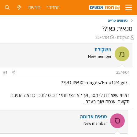
התחבר
הירשם
נשואים טריים
סנאית כאן??
פ
פ
משקולת
25/4/04
ו
ו
ת
ר
משקולת
מ
ח
ס
New member
ה
ם
נ
ב
ו
ת
#1
25/4/04
ש
א
א
ר
../images/Emo124.gif סנאית כאן??
י
ך
ראיתי ששלחת לי מסר, אך לא הצלחתי להכנס לתוכו. כנראה התיבה
תקועה. אנסה שוב בערב...
סנאית אדומה
ס
New member