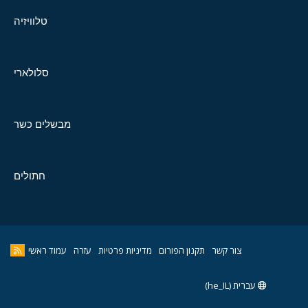
טלוויזיה
סלולארי
מבשלים כשר
חתולים
צור קשר
תקנון הפורום
מדיניות פרטיות
עזרה
עמוד ראשי
עברית (he_IL)