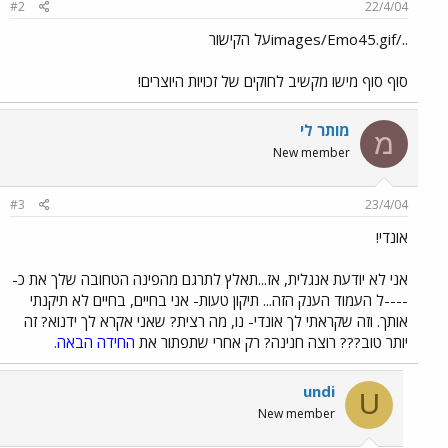
#2
22/4/04
../images/Emo45.gifעל הקישור
סוף סוף מישו מקשיב לחוקים של זכויות היוצרים!
מותר לי
מ
New member
#3
23/4/04
אונדי!
אני לא יודעת אנגלית, אז...תאלץ לתרגם מהפינה הטחובה שלך את כ-
----ל העמוד הענק הזה... תיקון טעות- אני בחיים, בחיים לא תיקנתי
אותך. וזה שקראתי לך אונדי- נו, מה רצית? שאני אקרא לך ידנוא? זה
יותר טוב??? רוצה חנינה? רק אחרי שתפתור את
החידה הבאה.
undi
U
New member