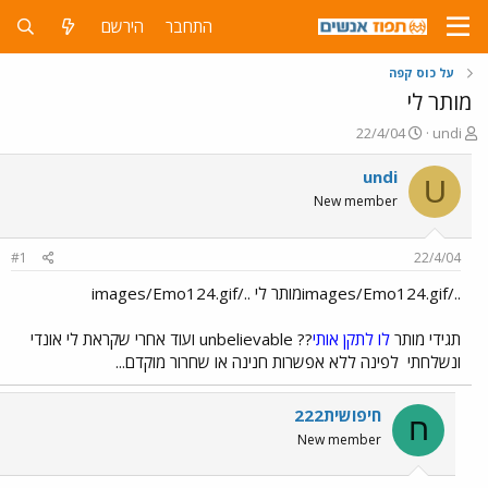
התחבר
הירשם
על כוס קפה
מותר לי
פ
פ
22/4/04
undi
ו
ו
ת
ר
undi
U
ח
ס
New member
ה
ם
נ
ב
ו
ת
#1
22/4/04
ש
א
א
ר
../images/Emo124.gifמותר לי ../images/Emo124.gif
י
ך
תגידי מותר
לו
לתקן
אותי
?? unbelievable ועוד אחרי שקראת לי אונדי
ונשלחתי
לפינה ללא אפשרות חנינה או שחרור מוקדם...
חיפושית222
ח
New member