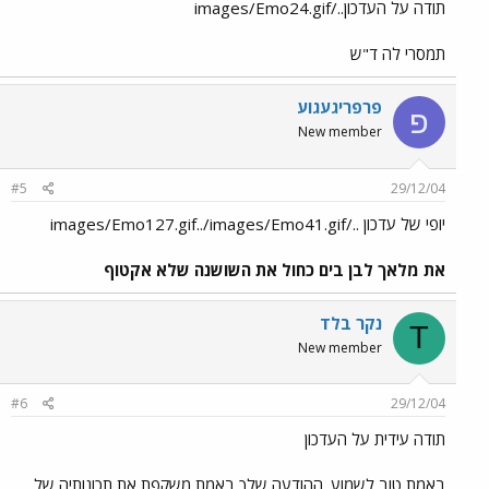
תודה על העדכון../images/Emo24.gif
תמסרי לה ד"ש
פרפריגעגוע
פ
New member
#5
29/12/04
יופי של עדכון ../images/Emo127.gif../images/Emo41.gif
את מלאך לבן בים כחול את השושנה שלא אקטוף
Tנקר בל
T
New member
#6
29/12/04
תודה עידית על העדכון
באמת טוב לשמוע. ההודעה שלך באמת משקפת את תכונותיה של