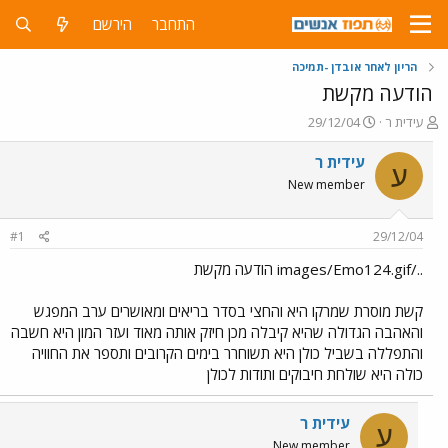
התחבר
הירשם
הריון לאחר אובדן -תמיכה
הודעה מקשת
פ
פ
עידית ר
29/12/04
ו
ו
ת
ר
עידית ר
ע
ח
ס
New member
ה
ם
נ
ב
ו
ת
#1
29/12/04
ש
א
א
ר
../images/Emo124.gif הודעה מקשת
י
ך
קשת מוסרת שמרקו היא והחצי בסדר בריאים ומאושרים ערב המפגש
והאהבה הגדולה שהיא קיבלה מכן חיזק אותה מאוד ועזר המון היא חשבה
והתפללה בשביל כולן היא תשוחרר בימים הקרובים ותספר את החוויה
כולה היא שולחת חיבוקים ותודות לכולן
עידית ר
ע
New member