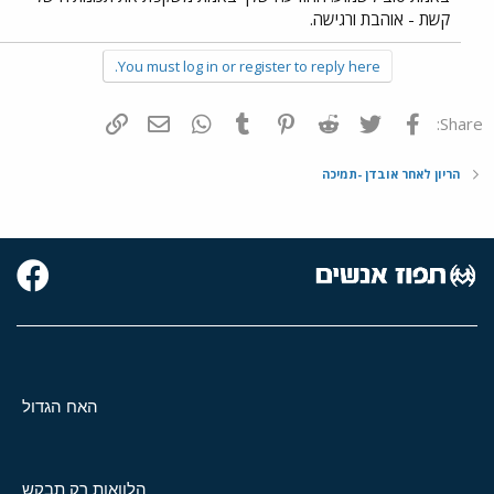
קשת - אוהבת ורגישה.
You must log in or register to reply here.
פייסבוק
Twitter
Reddit
Pinterest
Tumblr
WhatsApp
דואר אלקטרוני
הוסף קישור
Share:
הריון לאחר אובדן -תמיכה
האח הגדול
הלוואות רק תבקש