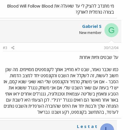
מי מתנדב להציק לי עד שאעלה את Blood Will Follow Blood
בצורה נורמלית לאורק?
Gabriel S
G
New member
#3
30/12/04
על שבטים וחיות אחרות
כמו שכבר נאמר, שבט לא מחייב אותך לקונספטים מסויימים. מה שכן
חשוב לעשות, זה לשקלל את השבט והקונספט יחד למצב הדמות.
הסבר - אם אני משחק טרמיר והקונספט שלי הוא שאני שונא קסם, אז
יש לי בעיות עם שאר השבט שלי. אם אני משחק גנגרל ששונא את
הטבע ומאמין בשליטה עצמאית וטכנולוגיה, גנגרלים אחרים יראו אותי
באור אחר מאשר הם רואים גנגרל "רגיל". לכן הצעתי היא לשבת עם
המנחה שלך ולבנות יחד את היחס שהחברה הערפדית והשבט נותנים
לערפד, בהתחשב בקונספט, רקע ושבט. גבריאל
L e s t a t