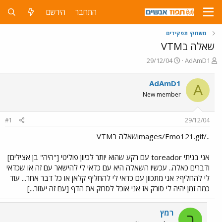
התחבר
הירשם
משחקי תפקידים
שאלה בVTM
פ
פ
29/12/04
AdAmD1
ו
ו
ת
ר
AdAmD1
A
ח
ס
New member
ה
ם
נ
ב
ו
ת
#1
29/12/04
ש
א
א
ר
../images/Emo121.gifשאלה בVTM
י
ך
אני בניתי toreador עם רקע שהוא יותר לכיוון פוליטי ["היה" בן אצילים]
ודברים כאלה.. עכשיו השאלה היא עם כדאי לי להישאר עם זה או שכדאי
לי להחליף? אני מתכוון עם כדאי לי להחליף קלאן או כל דבר אחר... עוד
כמה זמן יהיה לי סורק אז אני אוכל לסרוק את הדף [עם זה יעזור...]
רמץ
ר