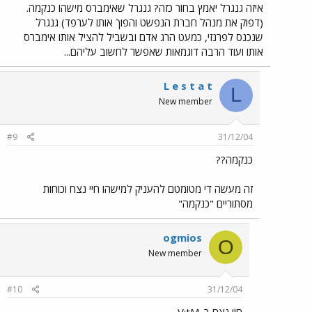
איזה גנגרל יאמץ בחור כזה? גנגרל שאימברס מישהו כנקמה.
(דפוק את מנהל חברת הנפשט והפוך אותו לערפד) גנגרל
שנכנס לפרנזי, כמעט הרג אדם ובשביל להציל אותו אימברס
אותו ועוד הרבה דוגמאות שאפשר לחשוב עליהם...
L e s t a t
L
New member
#9
31/12/04
כנקמה??
זה מעשה די מטומטם להעניק למישהו חיי נצח וכוחות
מסתוריים "כנקמה"
ogmios
O
New member
#10
31/12/04
חיי נצח ב-V:tM