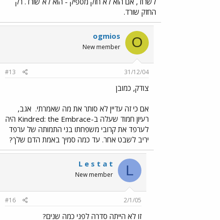
לשרוד, אם הוא לא חזק מספיק - הוא לא שורד. רק
החזק שורד.
ogmios
O
New member
#13
31/12/04
צודק, כמובן
אם כי זה עדיין לא סותר את מה שאמרתי.
אגב,
רעיון חמוד שעלה ב-Kindred: the Embrace היה
לערפד את קרובי משפחתו בני התמותה של ערפד
יריב לשבט אחר. עד כמה סמיך באמת הדם שלך?
L e s t a t
L
New member
#16
2/1/05
זו לא הייתה סדרה לפני כמה שנים?