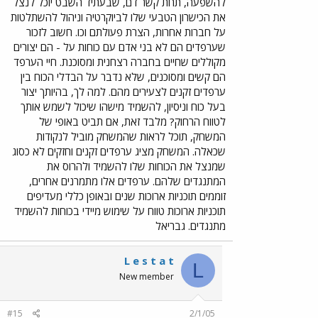
להשפעה, תחת קשר דם, שבעתיד השבט יוכל לנצל
את הכישרון הטבעי שלו לביוקרטיה וניהול להשתלטות
על חברות אחרות, הצרת פעולתם וכו. חשוב לזכור
שערפדים הם לא בני אדם עם כוחות על - הם יצורים
מקוללים שחיים בחברה רצחנית ומסוכנת. חיי הערפד
הם קשים ומסוכנים, שלא נדבר על הבדלי הכוח בין
ערפדים זקנים לצעירים מהם. למה לך, בהיותך יצור
בעל כוח וניסיון, להשמיד מישהו שיכול לשמש אותך
לטווח הרחוק? מלבד זאת, אם תביט באופי של
המשחק, תוכל לראות שהמשחק מוביל לנקודות
שכאלה. המשחק מציג ערפדים זקנים וחזקים לא כסוג
שמנצל את הכוחות שלו להשמיד ולהרוס את
המתנגדים שלהם. ערפדים אלו מתמרנים אחרים,
זוממים תוכניות ארוכות שנים ובאופן כללי מעדיפים
תוכניות ארוכות טווח על שימוש מיידי בכוחות להשמיד
מתנגדים. גבריאל
L e s t a t
L
New member
#15
2/1/05