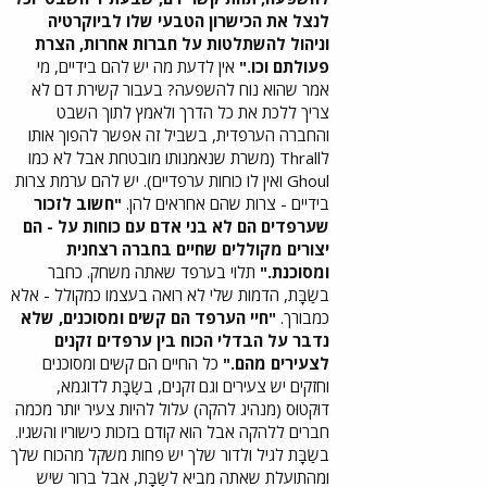
לנצל את הכישרון הטבעי שלו לביוקרטיה
וניהול להשתלטות על חברות אחרות, הצרת
פעולתם וכו."
אין לדעת מה יש להם בידיים, מי
אמר שהוא נוח להשפעה? בעבור קשירת דם לא
צריך ללכת את כל הדרך ולאמץ לתוך השבט
והחברה הערפדית, בשביל זה אפשר להפוך אותו
לThrall (משרת שנאמנותו מובטחת אבל לא כמו
Ghoul ואין לו כוחות ערפדיים). יש להם ערמת צרות
בידיים - צרות שהם אחראים להן.
"חשוב לזכור
שערפדים הם לא בני אדם עם כוחות על - הם
יצורים מקוללים שחיים בחברה רצחנית
ומסוכנת."
תלוי בערפד שאתה משחק. כחבר
בשַׂבָּת, הדמות שלי לא רואה בעצמו כמקולל - אלא
כמבורך.
"חיי הערפד הם קשים ומסוכנים, שלא
נדבר על הבדלי הכוח בין ערפדים זקנים
לצעירים מהם."
כל החיים הם קשים ומסוכנים
וחזקים יש צעירים וגם זקנים, בשַׂבָּת לדוגמא,
דוּקטוּס (מנהיג להקה) עלול להיות צעיר יותר מכמה
חברים ללהקה אבל הוא קודם בזכות כישוריו והשגיו.
בשַׂבָּת לגיל ולדור שלך יש פחות משקל מהכוח שלך
ומהתועלת שאתה מביא לשַׂבָּת, אבל ברור שיש