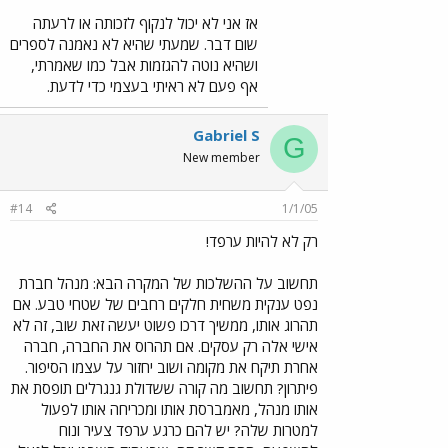
אז אני לא יכול לנקוף לזכותה או לרעתה
שום דבר. שמעתי שהיא לא נאמנה לספרים
ושהיא נוטה להגזמות אבל כמו שאמרתי,
אף פעם לא ראיתי בעצמי כדי לדעת.
Gabriel S
G
New member
#14
1/1/05
רק לא להיות ערפד!
תחשוב על ההשלכות של המקרה הבא: מנהל חברת
נפט ענקית משחית חלקים רחבים של שטחי טבע. אם
תהרוג אותו, ממשיך דרכו פשוט יעשה זאת שוב, זה לא
אישי אלה רק עסקים. אם תהרוס את החברה, חברה
אחרת תיקח את מקומה ושוב יחזור על עצמו הסיפור.
פיתרון? תחשוב מה קורה ששדולת גנגרלים תופסת את
אותו מנהל, מאמברסת אותו ומכריחה אותו לפעול
למטרות שלה? יש להם כרגע ערפד צעיר ונוח