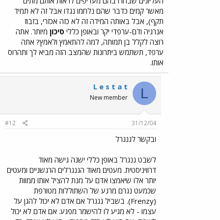
העליונים שבחרו בהם מעדיפים לראות אותם מתים
מאשר קמים כדבר שהם נלחמו נגדו אבל זה לא תמיד
תקף), אבל באותה המידה זה לא כזה אכזרי, בזבוז
אנרגיה ודם-ערפדי יקר ובאופן כללי
סיכון
מיותר. אתה
רוצה לקלל בן תמותה, למה להתאמץ ולאמץ? אתה
ערפד, תשתמש ביתרונות שהמצב הזה מביא לך ותהרוס
אותו.
L e s t a t
L
New member
#12
31/12/04
ובקשר לגנגרל
לשבט גנגרל באופן כללי ישנה גישה מאוד
דרוויניסטית. מעטים מאוד הגנגרלים הרגשניים ומעטים
יותר אלו שיאמצו אדם על מנת להציל אותו ממוות
שכמעט נגרם מרגע של השתוללות מטורפת
(Frenzy). בשביל גנגרל אם אדם לא יכול להגן על
עצמו - לא מגיע לו להישמר מפגע. אם אדם לא יכול