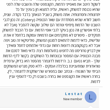
לשקול היטב את מאפייני הדמות, הקונספט שלה והשבט שלה לפני
שהיא נכנסת למשחק. ראשית, עליה למצוא חן בעיניך על כל
יתרונותיה וחסרונותיה. אתה משחק בשביל הנאתך בלבד נקודה. שנית,
חשוב לוודא שהיא מסתדרת עם שאר הכנופיה (Cotery). זה נכון לגבי
השבט של הדמות (זימיסי וטרמר הם שילוב שקשה להסביר (אבל לא
בלתי אפשרי)) וזה נכון בעיקר לגבי אופי הדמות. עם כל הכבוד למשחק
תפקידים - סיפורים לא מתקדמים אם הדמויות עסוקות בלחסל זו את זו.
שלישית, כדאי לדמות להתאים לסגנון המשחק. פוליטיקאי זה טוב ויפה
אבל לא בקטקומבות רדופות רוחות עם גדודי אלמתים לחסל ומאידך
אין לבריון טרוריסט מה לחפש בתעלומות רצח. כדאי מאוד לסכם את
מבנה הכנופיה עם המספר ובנוכחות כל השחקנים. בקשר לדף הדמות
שלך - תביא נטעם
נ.ב. ה"דמות לדוגמה" מהספר היא בדיוק ערפדית
טוראדורית שמתעניינת בכלכלה ועסקים - ללא ספק מגרש המשחקים
הביתי של הוונטרו - ונכתב שם במפורש שה"שחקנית לדוגמה", לין,
בחרה ראשית את הקונספט ואז בחרה בשבט רק כדי להוסיף עניין
לדמות.
L e s t a t
L
New member