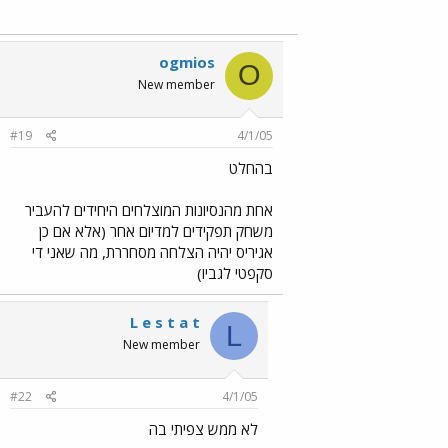
ogmios
O
New member
#19
4/1/05
בהחלט
אחת מהנסיונות המוצלחים היחידים להעביר
משחק תפקידים למדיום אחר (אלא אם כן
אגיריס יהיה הצלחה מסחררת, מה שאני די
סקפטי לגביו)
L e s t a t
L
New member
#22
4/1/05
לא ממש צפיתי בה