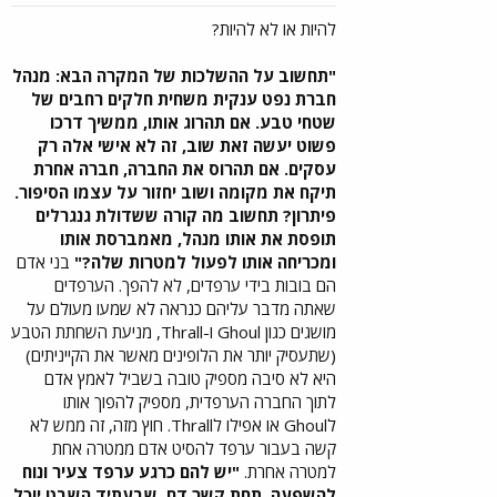
להיות או לא להיות?
"תחשוב על ההשלכות של המקרה הבא: מנהל
חברת נפט ענקית משחית חלקים רחבים של
שטחי טבע. אם תהרוג אותו, ממשיך דרכו
פשוט יעשה זאת שוב, זה לא אישי אלה רק
עסקים. אם תהרוס את החברה, חברה אחרת
תיקח את מקומה ושוב יחזור על עצמו הסיפור.
פיתרון? תחשוב מה קורה ששדולת גנגרלים
תופסת את אותו מנהל, מאמברסת אותו
ומכריחה אותו לפעול למטרות שלה?"
בני אדם
הם בובות בידי ערפדים, לא להפך. הערפדים
שאתה מדבר עליהם כנראה לא שמעו מעולם על
מושגים כגון Ghoul ו-Thrall, מניעת השחתת הטבע
(שתעסיק יותר את הלופינים מאשר את הקייניתים)
היא לא סיבה מספיק טובה בשביל לאמץ אדם
לתוך החברה הערפדית, מספיק להפוך אותו
לGhoul או אפילו לThrall. חוץ מזה, זה ממש לא
קשה בעבור ערפד להסיט אדם ממטרה אחת
למטרה אחרת.
"יש להם כרגע ערפד צעיר ונוח
להשפעה, תחת קשר דם, שבעתיד השבט יוכל