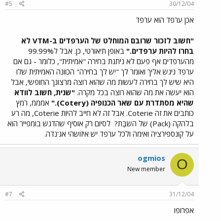
#5
30/12/04
אכן ערפד הוא ערפד
"חשוב לזכור שרובם המוחלט של הערפדים ב-VTM לא
בחרו להיות ערפדים."
באופן תיאורטי, כן. אבל ל99.99%
מהערפדים אף פעם לא ניתנת בחירה "אמיתית", כלומר - גם אם
ערפד ניגש אליך ואומר לך "יש לך בחירה" הכוונה האמיתית שלו
היא שיש לך בחירה לעשות מה שהוא רוצה מרצונך החופשי, אבל
הוא יעשה את מה שהוא רוצה בכל מקרה.
"שנית, חשוב לוודא
שהיא מסתדרת עם שאר הכנופיה (Cotery)."
אמממ, רמץ
כותבים את זה Coterie. אבל זה לא חייב להיות Coterie, מה רע
בלהקה (Pack) של השׂבַּת?
לסיום רק אוסיף שהדגש בומפייר הוא
על קונספירציה ואימה ולכל ערפד יש איזושהי אג'נדה.
ogmios
O
New member
#7
31/12/04
אפרופו