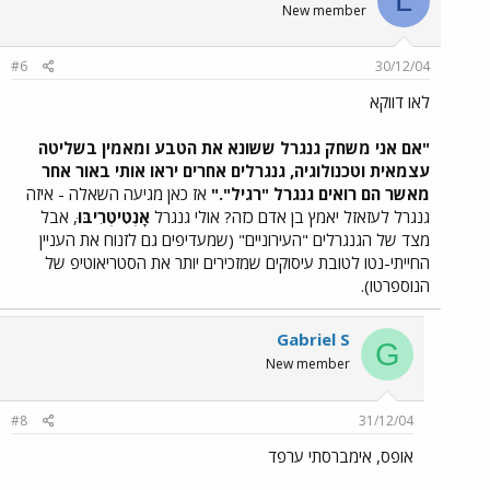
L
New member
#6
30/12/04
לאו דווקא
"אם אני משחק גנגרל ששונא את הטבע ומאמין בשליטה
עצמאית וטכנולוגיה, גנגרלים אחרים יראו אותי באור אחר
מאשר הם רואים גנגרל "רגיל"."
אז כאן מגיעה השאלה - איזה
גנגרל לעזאזל יאמץ בן אדם כזה? אולי גנגרל
אָנְטִיטְרִיבּוּ
, אבל
מצד של הגנגרלים "העירוניים" (שמעדיפים גם לזנוח את העניין
החייתי-נטו לטובת עיסוקים שמזכירים יותר את הסטריאוטיפ של
הנוספרטו).
Gabriel S
G
New member
#8
31/12/04
אופס, אימברסתי ערפד