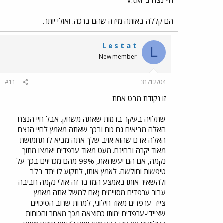
הם קללה באותה מידה שהם ברכה. ואולי יותר.
L e s t a t
L
New member
#11
31/12/04
זו נקודת מבט אחת
שתלויה בעיקר בדמות שאתה משחק. אבל חיי הנצח
האלה מביאים גם כוח ובכך שאתה מאמץ לחיי הנצח
האלה אדם שהוא אויב שלך אתה מביא לו תחמושת
מאוד יקרה ובחינם. מעט מאוד ערפדים יאמצו מתוך
נקמה, אם הם יעשו זאת, 99% מהם מכריזים בכך על
טיפשות וחולשה. לאמץ אותו, לתקוע לו יתד בלב
ולהשאיר אותו באמצע המדבר זה אולי נקמה חביבה
עבור ערפדים מסויימים (אם למשל אתה מאמץ
צייד-ערפדים מאוד חילוני, למרות שרוב הסיכויים
שציידי-ערפדים ימותו כתוצאה מכך מאחר והכוחות