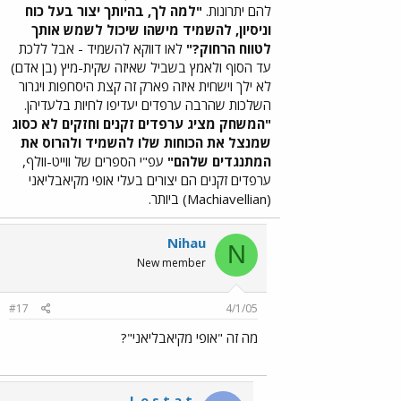
להם יתרונות.
"למה לך, בהיותך יצור בעל כוח
וניסיון, להשמיד מישהו שיכול לשמש אותך
לטווח הרחוק?"
לאו דווקא להשמיד - אבל ללכת
עד הסוף ולאמץ בשביל שאיזה שקית-מיץ (בן אדם)
לא ילך וישחית איזה פארק זה קצת היסחפות ויגרור
השלכות שהרבה ערפדים יעדיפו לחיות בלעדיהן.
"המשחק מציג ערפדים זקנים וחזקים לא כסוג
שמנצל את הכוחות שלו להשמיד ולהרוס את
המתנגדים שלהם"
עפ"י הספרים של ווייט-וולף,
ערפדים זקנים הם יצורים בעלי אופי מקיאבליאני
(Machiavellian) ביותר.
Nihau
N
New member
#17
4/1/05
מה זה "אופי מקיאבליאני"?
L e s t a t