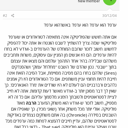
New member
#2
30/12/04
ערפד הוא ערפד הוא ערפד באשרהוא ערפד
אם אתה חושש שהפוליטיקה אינה מתאימה לטוראדורים או שערפד
פוליטיקאי שכזה צריך להשתייך לשבט הוונטרו אז אתה יכול להפסיק
לחשוש. חשוב לזכור שרובם המוחלט של הערפדים ב-VTM לא בחרו
להיות ערפדים. הם היו אנשים מן המניין עם עיסוקים, משרות ותחביבים
משלהם שבלילה בהיר אחד התהפך עולמם והם מצאו את עצמם
בתוך "שבט". נכון שהדם של השבט "מחלחל עמוק" ושהסנדקים
(Sires) שלהם בחרו בהם מסיבה מסויימת, אבל הסיבה הזאת אינה
חייבת להיות תחומי עניין משותפים. אם כל הטוראדורים היו רק אמנים
נלהבים ורברבניים הם לעולם לא היו שורדים את 'מרד האנארכים'. כך
שאין לך דבר מסוכן יותר ב-VTM מאשר דעות קדומות. אתה לא חייב
לציית לסטראוטיפים ולטובתך הימנע מלסמוך עליהם. אם כל זה לא
מספיק, חשוב לזכור ש-VTM הוא משחק המערב
הרבה
מאוד
פוליטיקה. אולי יותר מכל משחק אחר (שאני מכיר). כך שאפילו אם
השבטים בסידרה (Chronicle) בה אתם משחקים נצמדים באדיקות
לסטראוטיפים שלהם, עדיין חייבים להמצא לפחות כמה ערפדים מכל
שבט שעיקר עניינם הוא פוליטיקה. That said - כדאי בכל זאת