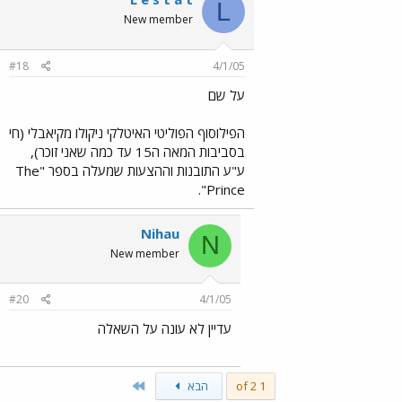
L
New member
#18
4/1/05
על שם
הפילוסוף הפוליטי האיטלקי ניקולו מקיאבלי (חי
בסביבות המאה ה15 עד כמה שאני זוכר),
ע"ע התובנות וההצעות שמעלה בספר "The
Prince".
Nihau
N
New member
#20
4/1/05
עדיין לא עונה על השאלה
Last
1 of 2
הבא