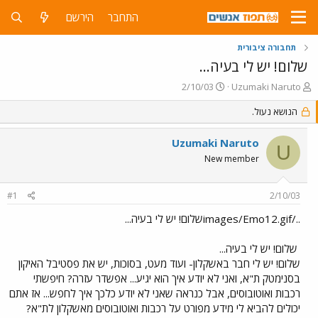
התחבר
הירשם
תחבורה ציבורית
שלום! יש לי בעיה...
פ
פ
2/10/03
Uzumaki Naruto
ו
ו
ת
הנושא נעול.
ר
ח
ס
ה
ם
Uzumaki Naruto
U
נ
ב
New member
ו
ת
ש
א
א
ר
#1
2/10/03
י
ך
../images/Emo12.gifשלום! יש לי בעיה...
שלום! יש לי בעיה...
שלום! יש לי חבר באשקלון- ועוד מעט, בסוכות, יש את פסטיבל האיקון
בסנימטק ת"א, ואני לא יודע איך הוא יגיע... אפשדר עזרה? חיפשתי
רכבות ואוטובוסים, אבל כנראה שאני לא יודע כלכך איך לחפש... אז אתם
יכולים להביא לי מידע מפורט על רכבות ואוטובוסים מאשקלון לת"א?