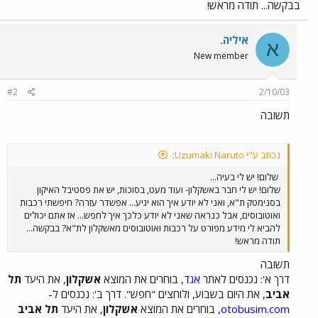
בבקשה... תודה מראש!
איליה.
א
New member
#2
2/10/03
תשובה
נכתב ע"י Uzumaki Naruto:
שלום! יש לי בעיה...
שלום! יש לי חבר באשקלון- ועוד מעט, בסוכות, יש את פסטיבל האיקון
בסנימטק ת"א, ואני לא יודע איך הוא יגיע... אפשדר עזרה? חיפשתי רכבות
ואוטובוסים, אבל כנראה שאני לא יודע כלכך איך לחפש... אז אתם יכולים
להביא לי מידע מפורט על רכבות ואוטובוסים מאשקלון לת"א? בבקשה...
תודה מראש!
תשובה
דרך א': נכנסים לאתר
אגד
, בוחרים את המוצא
אשקלון
, את היעד
תל
אביב
, את היום בשבוע, ולוחצים "חפש". דרך ב': נכנסים ל-
otobusim.com
, בוחרים את המוצא
אשקלון
, את היעד
תל אביב