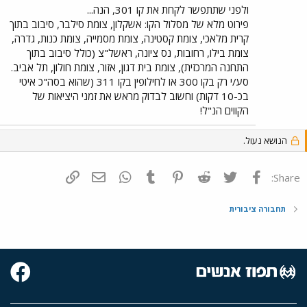
ולפני שתתפשר לקחת את קו 301, הנה...
פירוט מלא של מסלול הקו: אשקלון, צומת סילבר, סיבוב בתוך
קרית מלאכי, צומת קסטינה, צומת מסמייה, צומת כנות, גדרה,
צומת בילו, רחובות, נס ציונה, ראשל"צ (כולל סיבוב בתוך
התחנה המרכזית), צומת בית דגון, אזור, צומת חולון, תל אביב.
סע/י רק בקו 300 או לחילופין בקו 311 (שהוא בסה"כ איטי
בכ-10 דקות) וחשוב לבדוק מראש את זמני היציאות של
הקווים הנ"ל!
הנושא נעול.
פייסבוק
Twitter
Reddit
Pinterest
Tumblr
WhatsApp
דואר אלקטרוני
הוסף קישור
Share:
תחבורה ציבורית