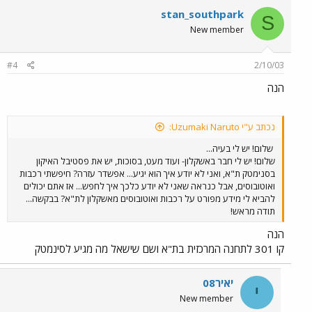
stan_southpark
S
New member
#4
2/10/03
הנה
נכתב ע"י Uzumaki Naruto:
שלום! יש לי בעיה...
שלום! יש לי חבר באשקלון- ועוד מעט, בסוכות, יש את פסטיבל האיקון
בסנימטק ת"א, ואני לא יודע איך הוא יגיע... אפשדר עזרה? חיפשתי רכבות
ואוטובוסים, אבל כנראה שאני לא יודע כלכך איך לחפש... אז אתם יכולים
להביא לי מידע מפורט על רכבות ואוטובוסים מאשקלון לת"א? בבקשה...
תודה מראש!
הנה
קו 301 לתחנה המרכזית בת"א ושם שישאל מה מגיע לסינמטק
יאיר08
י
New member