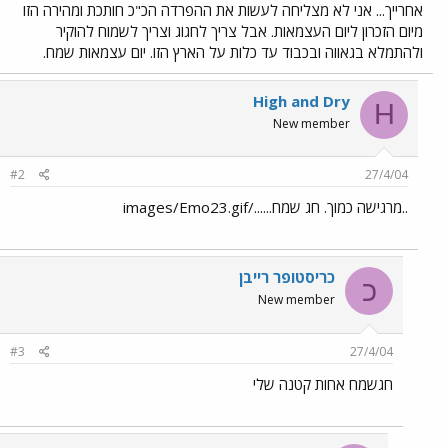
אחרייך... אני לא מצליחה לעשות את ההפרדה הכ"כ חותכת ומהירה הזו
מיום הזכרון ליום העצמאות. אבל צריך לחגוג וצריך לשמוח להוקיר
ולהתמלא בגאווה ובכבוד עד כלות על הארץ הזו. יום עצמאות שמח.
High and Dry
H
New member
#2
27/4/04
..מרגישה כמוך. חג שמח....../images/Emo23.gif
כריסטופר רייבן
כ
New member
#3
27/4/04
חגשמח אחות קטנה שלי