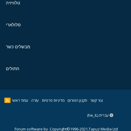
טלוויזיה
סלולארי
מבשלים כשר
חתולים
צור קשר
תקנון הפורום
מדיניות פרטיות
עזרה
עמוד ראשי
עברית (he_IL)
Forum software by
Copyright©1996-2021,Tapuz Media Ltd.