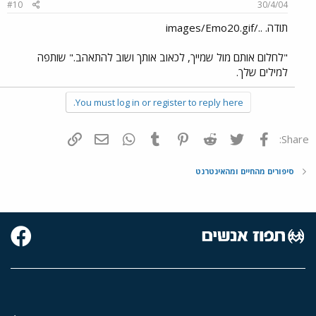
#10
30/4/04
תודה. ../images/Emo20.gif
"לחלום אותם מול שמייך, לכאוב אותך ושוב להתאהב." שותפה
למילים שלך.
You must log in or register to reply here.
פייסבוק
Twitter
Reddit
Pinterest
Tumblr
WhatsApp
דואר אלקטרוני
הוסף קישור
Share:
סיפורים מהחיים ומהאינטרנט