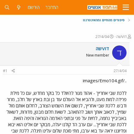
התחבר
הירשם
סיפורים מהחיים ומהאינטרנט
פ
פ
דוVשה
27/4/04
ו
ו
ת
ר
דוVשה
ד
ח
ס
New member
ה
ם
נ
ב
ו
ת
#1
27/4/04
ש
א
א
ר
../images/Emo104.gif
י
ך
ללכת שבי אחרייך - אהוד מנור להיוולד כל בוקר מחדש, עם כל מילת
פרידה למות מעט, ולהביא אל העולם עוד בן ובת בארץ של חלב, מרור
ודבש. ללכת שבי אחרייך, לנשום את השמש הצורב, לחלום אותם מול
שמייך, לכאוב אותך ושוב להתאהב. לשאת חלום מבטן, מדורות, לשאול
באביבייך נחמה, לחיות על פני ובתוכי האדמה הנוראה והיפה הזאת.
ללכת שבי אחרייך... עם ערב הד קולנו יעלה, מבוקר יום אלינו הוא יבוא
ופדיוננו יראה עד בוא ערבו, מתי סוכת שלום עלינו תיגלה. ללכת שבי