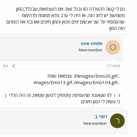
גם לי קשה ההפרדה הזו ובכל זאת. ויום העצמאות,שבכלל,המון
משמעות יש לחג הזה. אז היה לי ערב מלא תמונות מדהימות
שהעמסתי על שני אנשים יפים מכאן והמון חיוכים ואוהבת את הפורום
הזה המון
one smile
O
New member
#9
27/4/04
../images/Emo20.gifחג עצמאות שמח
../images/Emo13.gif../images/Emo104.gif
ו-
ו
לזו שטוענת שהעמיסה (תפסיקי לטעון שטויות, זה היה הדדי
)
כי עשית לי המון חיוכים
רותי ב.
ר
New member